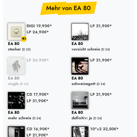
Mehr von EA 80
DIGI 19,90€*
LP 21,90€*
LP 24,90€*
EA 80
EA 80
stecker
vorsicht schreie
(D 25)
(D 24)
LP 24,90€*
LP 21,90€*
EA 80
EA 80
single
schweinegott
(D 24)
(D 24)
CD 17,90€*
LP 21,90€*
LP 21,90€*
EA 80
EA 80
mehr schreie
definitiv: ja
(D 24)
(D 24)
CD 16,90€*
10"x2 32,50€*
LP 21,90€*