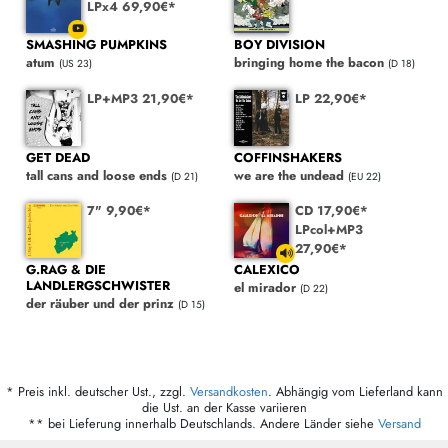
LPx4 69,90€*
SMASHING PUMPKINS
BOY DIVISION
atum
bringing home the bacon
(US 23)
(D 18)
LP+MP3 21,90€*
LP 22,90€*
GET DEAD
COFFINSHAKERS
tall cans and loose ends
we are the undead
(D 21)
(EU 22)
7" 9,90€*
CD 17,90€*
LPcol+MP3
27,90€*
G.RAG & DIE
CALEXICO
LANDLERGSCHWISTER
el mirador
(D 22)
der räuber und der prinz
(D 15)
* Preis inkl. deutscher Ust., zzgl.
Versandkosten
. Abhängig vom Lieferland kann
die Ust. an der Kasse variieren
** bei Lieferung innerhalb Deutschlands. Andere Länder siehe
Versand