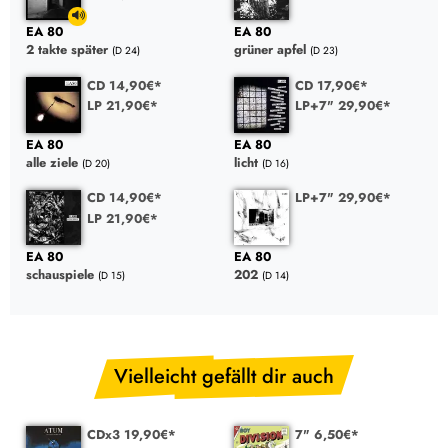
EA 80
EA 80
2 takte später
grüner apfel
(D 24)
(D 23)
CD 14,90€*
CD 17,90€*
LP 21,90€*
LP+7" 29,90€*
EA 80
EA 80
alle ziele
licht
(D 20)
(D 16)
CD 14,90€*
LP+7" 29,90€*
LP 21,90€*
EA 80
EA 80
schauspiele
202
(D 15)
(D 14)
Vielleicht gefällt dir auch
CDx3 19,90€*
7" 6,50€*