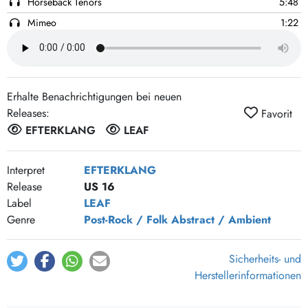
Horseback Tenors
5:48
Mimeo
1:22
Frida Found A Friend
5:18
Maison de reflexion
5:33
Blowing Lungs Like Bubbles
2:46
Erhalte Benachrichtigungen bei neuen
Caravan
4:59
Releases:
Favorit
Illuminant
4:33
EFTERKLANG
LEAF
Cutting Ice To Snow
4:13
Falling Horses
7:13
Interpret
EFTERKLANG
Release
US 16
Himmelbjerget
7:36
Label
LEAF
Hands Playing Butterfly
4:31
Genre
Post-Rock / Folk
Abstract / Ambient
Towards The Bare Hill
3:10
Jojo
6:53
Sicherheits- und
Mirador (Live)
5:43
Herstellerinformationen
Cutting Ice To Snow (Live)
6:32