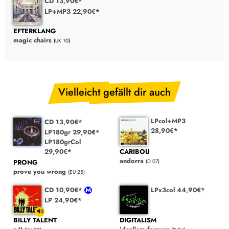
CD 13,90€*
LP+MP3 22,90€*
EFTERKLANG
magic chairs
(UK 10)
Vielleicht gefällt dir auch
LPcol+MP3
CD 13,90€*
28,90€*
LP180gr 29,90€*
LP180grCol
29,90€*
CARIBOU
andorra
PRONG
(D 07)
prove you wrong
(EU 25)
CD 10,90€*
LPx3col 44,90€*
LP 24,90€*
BILLY TALENT
DIGITALISM