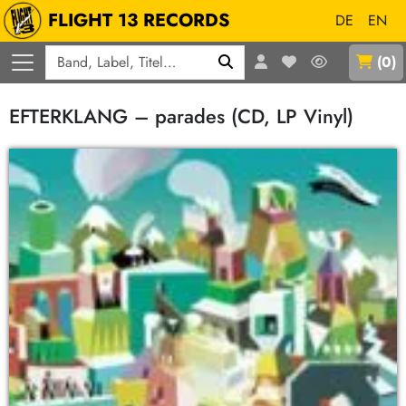
FLIGHT 13 RECORDS
DE
EN
Q
(
0
)
EFTERKLANG – parades (CD, LP Vinyl)