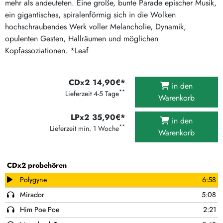
mehr als andeuteten. Eine große, bunte Parade epischer Musik,
ein gigantisches, spiralenförmig sich in die Wolken
hochschraubendes Werk voller Melancholie, Dynamik,
opulenten Gesten, Hallräumen und möglichen
Kopfassoziationen. *Leaf
CDx2 14,90€*
in den
**
Lieferzeit 4-5 Tage
Warenkorb
LPx2 35,90€*
in den
**
Lieferzeit min. 1 Woche
Warenkorb
CDx2 probehören
Polygyne
6:58
Mirador
5:08
Him Poe Poe
2:21