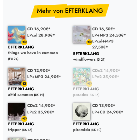
Mehr von EFTERKLANG
CD 16,90€*
CD 16,50€*
LPcol 28,90€*
LP+MP3 24,50€*
LPcol+MP3
27,50€*
EFTERKLANG
things we have in common
EFTERKLANG
windflowers
(EU 24)
(D 21)
CD 12,90€*
CDx2 14,90€*
LP+MP3 24,90€*
LPx2 35,90€*
EFTERKLANG
EFTERKLANG
altid sammen
parades
(UK 19)
(US 16)
CDx2 14,90€*
CD 13,90€*
LPx2 35,90€*
LP+CD 24,90€*
EFTERKLANG
EFTERKLANG
tripper
piramida
(US 15)
(UK 12)