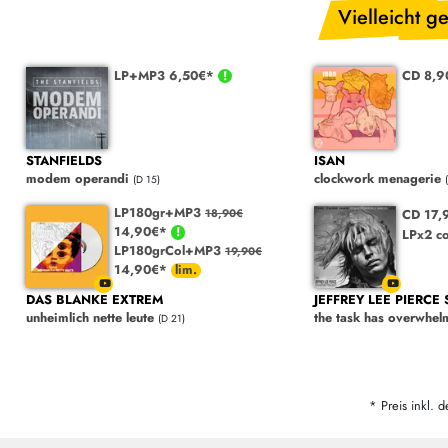
Vielleicht ge
LP+MP3 6,50€*
CD 8,
STANFIELDS
ISAN
modem operandi
clockwork menagerie
(D 15)
LP180gr+MP3
CD 17,
18,90€
14,90€*
LPx2 c
LP180grCol+MP3
19,90€
14,90€*
DAS BLANKE EXTREM
JEFFREY LEE PIERCE
unheimlich nette leute
the task has overwhel
(D 21)
* Preis inkl. d