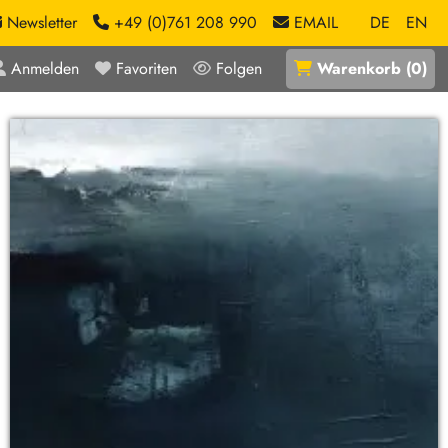
Newsletter
+49 (0)761 208 990
EMAIL
DE
EN
Anmelden
Favoriten
Folgen
Warenkorb
(
0
)