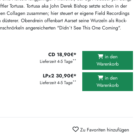
375 Aktion Vinyl Q3 2026
tler Tortusa. Tortusa aka John Derek Bishop setzte schon in der
uen Collagen zusammen; hier steuert er eigene Field Recordings
Clouds Hill & Broken Silence-Sommer-Aktion
düsterer. Obendrein offenbart Aarset seine Wurzeln als Rock-
RSD 2026
rrenschnörkeln angereicherten "Didn´t See This One Coming".
FLIGHT 13 REC. SALE
Epitaph Vinyl Günstiger
Unter Schafen-Vinyl günstig
CD 18,90€*
in den
**
Lieferzeit 4-5 Tage
Warenkorb
LPx2 30,90€*
in den
**
Lieferzeit 4-5 Tage
Warenkorb
Zu Favoriten hinzufügen