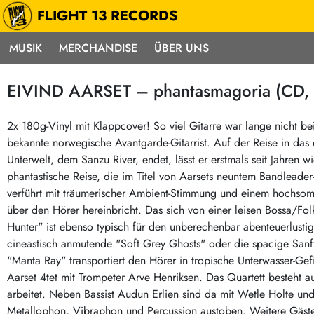
FLIGHT 13 RECORDS
MUSIK
MERCHANDISE
ÜBER UNS
Musik
Punk / HC
Electron
EIVIND AARSET – phantasmagoria (CD, 
Alle Neuheiten
Hardcore
Neok
Pre-Order
Emo
Abst
2x 180g-Vinyl mit Klappcover! So viel Gitarre war lange nicht be
bekannte norwegische Avantgarde-Gitarrist. Auf der Reise in das 
Highlights
Postpunk / New Wave
Elec
Unterwelt, dem Sanzu River, endet, lässt er erstmals seit Jahren 
Exklusiv & Limitiert
Punkrock
Reggae
phantastische Reise, die im Titel von Aarsets neuntem Bandleader
Soul 
Neu auf Lager
60s / Garage
verführt mit träumerischer Ambient-Stimmung und einem hochsomm
über den Hörer hereinbricht. Das sich von einer leisen Bossa/Fol
Beat / Surf
Ska
Sonderangebote
Hunter" ist ebenso typisch für den unberechenbar abenteuerlusti
60s / Garage / R´n´R
Hiph
Midprice
cineastisch anmutende "Soft Grey Ghosts" oder die spacige Sanfth
Regg
Gitarre
Mehr…
"Manta Ray" transportiert den Hörer in tropische Unterwasser-Ge
Indierock / Psychedelic
Aarset 4tet mit Trompeter Arve Henriksen. Das Quartett besteht au
deutschsprachig
arbeitet. Neben Bassist Audun Erlien sind da mit Wetle Holte un
Vintage-Rock / Metal
Soundtracks
Metallophon, Vibraphon und Percussion austoben. Weitere Gäste s