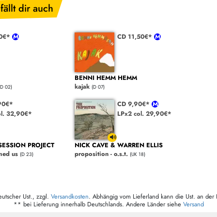
fällt dir auch
90€*
CD 11,50€*
BENNI HEMM HEMM
kajak
(D 02)
(D 07)
90€*
CD 9,90€*
ol. 32,90€*
LPx2 col. 29,90€*
 SESSION PROJECT
NICK CAVE & WARREN ELLIS
med us
proposition - o.s.t.
(D 23)
(UK 18)
eutscher Ust., zzgl.
Versandkosten
. Abhängig vom Lieferland kann die Ust. an der 
** bei Lieferung innerhalb Deutschlands. Andere Länder siehe
Versand