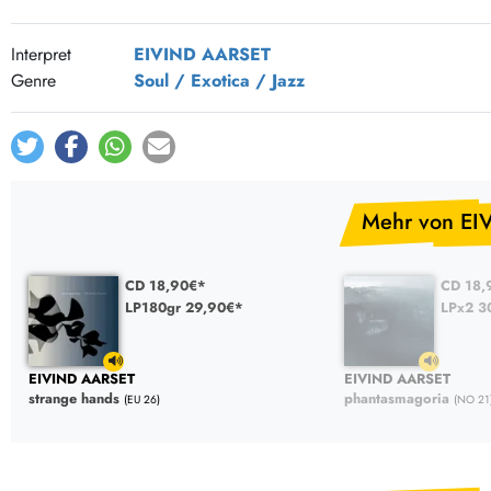
Interpret
EIVIND AARSET
Genre
Soul / Exotica / Jazz
Mehr von EI
CD 18,90€*
CD 18,
LP180gr 29,90€*
LPx2 3
EIVIND AARSET
EIVIND AARSET
strange hands
phantasmagoria
(EU 26)
(NO 21