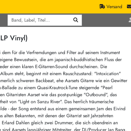
Versand
Q
ic
Aktionen
LP Vinyl)
lassik
Staatsakt-Aktion
ract / Ambient
Crazysane Günstiger
i dem für die Verfremdungen und Filter auf seinem Instrument
eigene Bewusstsein, die am japanisch-buddhistischen Fluss der
tronic Goods
Fuzzorama günstiger
wieder einen klaren E-Gitarren-Sound durchscheinen. Die
Tapete Records günstiger
/Ska
-Album steht, beginnt mit einem Rauschzustand: "Intoxication"
/ Exotica / Jazz
Sunny Sunny Bastards Summer 26
erlich schweren Backbeat, ehe Aarsets Gitarre wie ein Gewitter
k-Ballade zu einem Quasi-Krautrock-Tune steigernde "Pearl
Warner Rockerwochen
gen Gitarristen Aarset wie das post-punkige "Outbound", das
op
Universal Vinyl Günstig
eit von "Light on Sanzu River". Das herrlich träumerische
ae / Dub
International Anthem Sommer 2026
filde - der Song entstand aus einem gemeinsamen Jam des Eivind
s alten Bekannten, mit denen der Gitarrist seit Jahrzehnten
BMG Aktion
d Erland Dahlen gleich zwei Drummer, die sich obendrein an
Music on Vinyl-Aktion
ind Aarsets langjähriger Mitstreiter, der DJ/Producer Jan Bang,