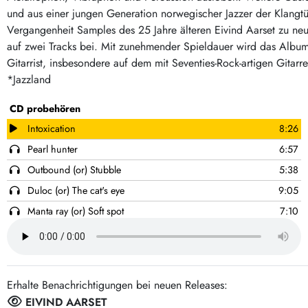
Post-Rock / Folk
LP Hüllen, Zubehör
und aus einer jungen Generation norwegischer Jazzer der Klangtüf
Rock / Pop
Vergangenheit Samples des 25 Jahre älteren Eivind Aarset zu ne
Bücher, Fanzines etc.
auf zwei Tracks bei. Mit zunehmender Spieldauer wird das Album 
Gitarrist, insbesondere auf dem mit Seventies-Rock-artigen Gita
*Jazzland
CD probehören
Intoxication
8:26
Pearl hunter
6:57
Outbound (or) Stubble
5:38
Duloc (or) The cat's eye
9:05
Manta ray (or) Soft spot
7:10
Didn't see this one coming
6:36
Soft grey ghosts (or) Twilight chamber
7:22
Inbound (or) Stubb2
4:35
Erhalte Benachrichtigungen bei neuen Releases:
Light on Sanzu River (or) Dreaming of a boat
5:53
EIVIND AARSET