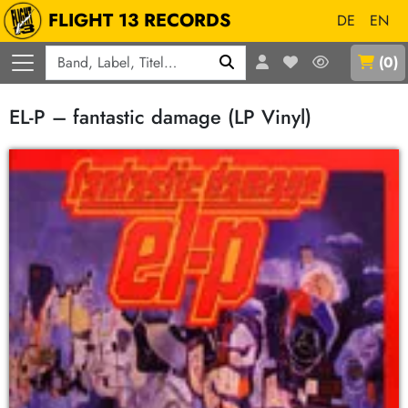
FLIGHT 13 RECORDS
DE
EN
Q
(
0
)
EL-P – fantastic damage (LP Vinyl)