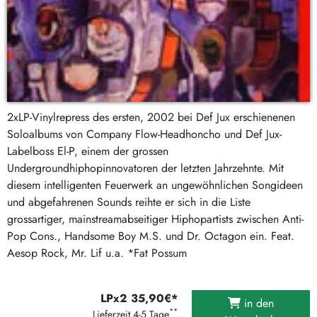
2xLP-Vinylrepress des ersten, 2002 bei Def Jux erschienenen
Soloalbums von Company Flow-Headhoncho und Def Jux-
Labelboss El-P, einem der grossen
Undergroundhiphopinnovatoren der letzten Jahrzehnte. Mit
diesem intelligenten Feuerwerk an ungewöhnlichen Songideen
und abgefahrenen Sounds reihte er sich in die Liste
grossartiger, mainstreamabseitiger Hiphopartists zwischen Anti-
Pop Cons., Handsome Boy M.S. und Dr. Octagon ein. Feat.
Aesop Rock, Mr. Lif u.a. *Fat Possum
LPx2 35,90€*
in den
**
Lieferzeit 4-5 Tage