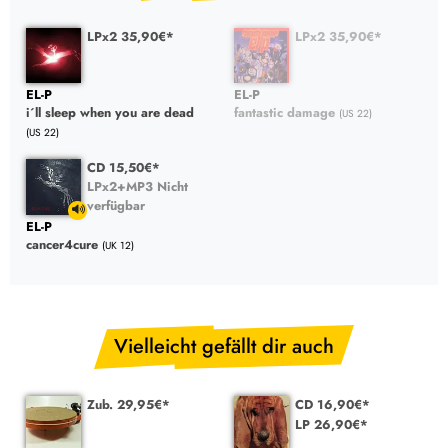
LPx2 35,90€*
LPx2 35,90€*
EL-P
EL-P
i´ll sleep when you are dead
fantastic damage
(US 22)
(US 22)
CD 15,50€*
LPx2+MP3 Nicht
verfügbar
EL-P
cancer4cure
(UK 12)
Vielleicht gefällt dir auch
Zub. 29,95€*
CD 16,90€*
LP 26,90€*