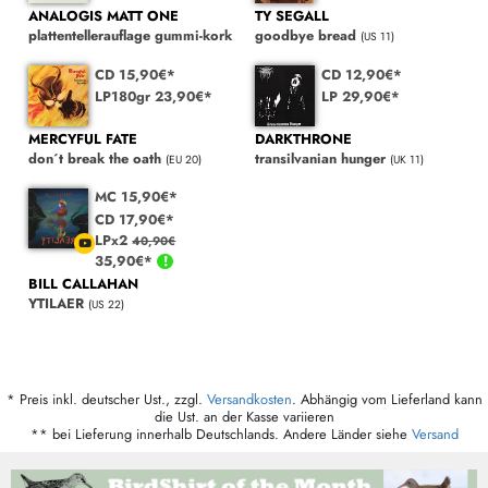
ANALOGIS MATT ONE
TY SEGALL
plattentellerauflage gummi-kork
goodbye bread
(US 11)
CD 15,90€*
CD 12,90€*
LP180gr 23,90€*
LP 29,90€*
MERCYFUL FATE
DARKTHRONE
don´t break the oath
transilvanian hunger
(EU 20)
(UK 11)
MC 15,90€*
CD 17,90€*
LPx2
40,90€
35,90€*
BILL CALLAHAN
YTILAER
(US 22)
* Preis inkl. deutscher Ust., zzgl.
Versandkosten
. Abhängig vom Lieferland kann
die Ust. an der Kasse variieren
** bei Lieferung innerhalb Deutschlands. Andere Länder siehe
Versand