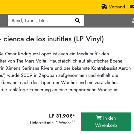
Versand
Q
ic
Aktionen
nca de los inutitles (LP Vinyl)
lassik
Staatsakt-Aktion
ract / Ambient
Crazysane Günstiger
 De Omar Rodriguez-Lopez ist auch ein Medium für den
ter von The Mars Volta. Hauptsächlich auf akustischer Ebene
tronic Goods
Fuzzorama günstiger
n Ximena Sarinana Rivera und der bekannte Kontrabassist Aaron
Tapete Records günstiger
/Ska
iles", wurde 2009 in Zapopan aufgenommen und enthält die
/ Exotica / Jazz
Sunny Sunny Bastards Summer 26
s (benannt nach den Tagen der Woche) und ein zusätzliches
e schläfrige Erinnerung an eine ereignisreiche Woche im
Warner Rockerwochen
op
Universal Vinyl Günstig
ae / Dub
International Anthem Sommer 2026
LP 31,90€*
in den
BMG Aktion
**
Lieferzeit min. 1 Woche
Warenkorb
Music on Vinyl-Aktion