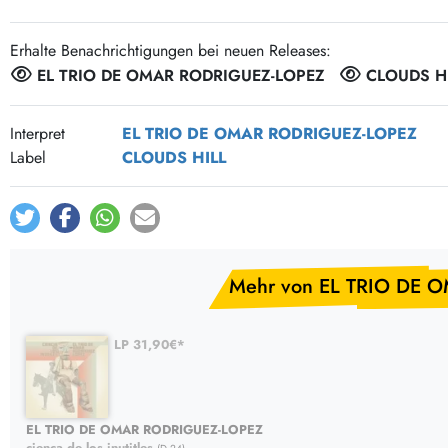
Post-Rock / Folk
LP Hüllen, Zubehör
Rock / Pop
Bücher, Fanzines etc.
Erhalte Benachrichtigungen bei neuen Releases:
EL TRIO DE OMAR RODRIGUEZ-LOPEZ
CLOUDS H
Interpret
EL TRIO DE OMAR RODRIGUEZ-LOPEZ
Label
CLOUDS HILL
Mehr von EL TRIO DE 
LP 31,90€*
EL TRIO DE OMAR RODRIGUEZ-LOPEZ
cienca de los inutitles