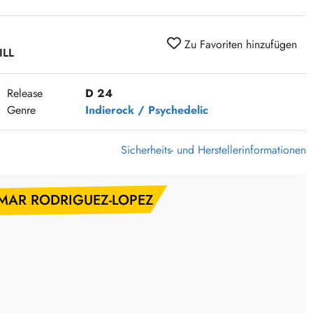
375 Aktion Vinyl Q3 2026
Clouds Hill & Broken Silence-Sommer-Aktion
Zu Favoriten hinzufügen
ILL
RSD 2026
FLIGHT 13 REC. SALE
Release
D 24
Epitaph Vinyl Günstiger
Genre
Indierock / Psychedelic
Unter Schafen-Vinyl günstig
Sicherheits- und Herstellerinformationen
OMAR RODRIGUEZ-LOPEZ