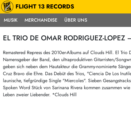
FLIGHT 13 RECORDS
MUSIK
MERCHANDISE
ÜBER UNS
Musik
Punk / HC
Electron
EL TRIO DE OMAR RODRIGUEZ-LOPEZ – cie
Alle Neuheiten
Hardcore
Neok
Pre-Order
Emo
Abst
Remastered Repress des 2010er-Albums auf Clouds Hill. El Trio
Namensgeber der Band, den ultraproduktiven Gitarristen/Songwri
Highlights
Postpunk / New Wave
Elec
geben sich neben dem Hautakteur die Grammy-nominierte Sängeri
Exklusiv & Limitiert
Punkrock
Reggae
Cruz Bravo die Ehre. Das Debüt des Trios, "Ciencia De Los Inut
Soul 
Neu auf Lager
60s / Garage
launische, tiefgründige Single "Miercoles". Sieben Gesangstrack
Spoken Word Stück von Sarinana Rivera kommen zusammen wie di
Beat / Surf
Ska
Sonderangebote
Leben zweier Liebender. *Clouds Hill
60s / Garage / R´n´R
Hiph
Midprice
Regg
Gitarre
Mehr…
Indierock / Psychedelic
deutschsprachig
Vintage-Rock / Metal
Soundtracks