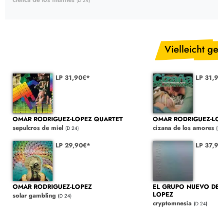
(D 24)
Vielleicht ge
LP 31,90€*
LP 31,
OMAR RODRIGUEZ-LOPEZ QUARTET
OMAR RODRIGUEZ-L
sepulcros de miel
cizana de los amores
(D 24)
LP 29,90€*
LP 37,
OMAR RODRIGUEZ-LOPEZ
EL GRUPO NUEVO D
LOPEZ
solar gambling
(D 24)
cryptomnesia
(D 24)