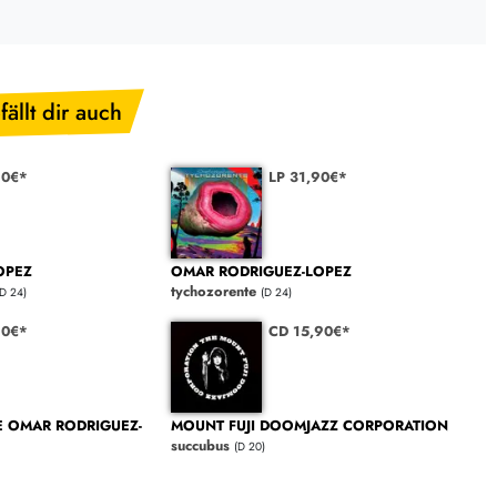
fällt dir auch
90€*
LP 31,90€*
OPEZ
OMAR RODRIGUEZ-LOPEZ
tychozorente
(D 24)
(D 24)
90€*
CD 15,90€*
E OMAR RODRIGUEZ-
MOUNT FUJI DOOMJAZZ CORPORATION
succubus
(D 20)