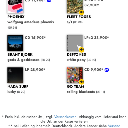
CD 11,90€*
37,90€*
PHOENIX
FLEET FOXES
wolfgang amadeus phoenix
s/t
(US 08)
(EU 24)
CD 15,90€*
LPx2 33,90€*
BRANT BJORK
DEFTONES
gods & goddesses
white pony
(EU 20)
(US 10)
LP 28,90€*
CD 9,90€*
NADA SURF
GO TEAM
lucky
rolling blackouts
(D 22)
(US 11)
* Preis inkl. deutscher Ust., zzgl.
Versandkosten
. Abhängig vom Lieferland kann
die Ust. an der Kasse variieren
** bei Lieferung innerhalb Deutschlands. Andere Länder siehe
Versand