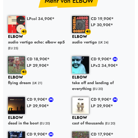
Mehr von ELBOW
LPcol 34,90€*
CD 19,90€*
LP 30,90€*
ELBOW
ELBOW
audio vertigo echo: elbow ep5
audio vertigo
(UK 24)
(EU 25)
CD 18,90€*
CD 9,90€*
LP 29,90€*
LPx2 34,90€*
ELBOW
ELBOW
flying dream
take off and landing of
(UK 21)
everything
(EU 20)
CD 9,90€*
CD 9,90€*
LP 29,90€*
LP 29,90€*
ELBOW
ELBOW
dead in the boot
cast of thousands
(EU 20)
(EU 20)
CD 9,90€*
CD 17,90€*