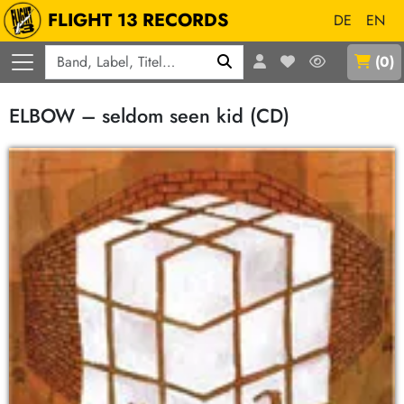
FLIGHT 13 RECORDS
DE
EN
Q
(
0
)
ELBOW – seldom seen kid (CD)