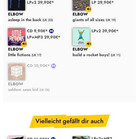
LPx2 39,90€*
LP 29,90€*
ELBOW
ELBOW
asleep in the back
giants of all sizes
(UK 20)
(UK 19)
CD 9,90€*
LPx2 39,90€*
LP+MP3 29,90€*
ELBOW
ELBOW
little fictions
build a rocket boys!
(UK 17)
(UK 11)
CD 10,90€*
ELBOW
seldom seen kid
(UK 08)
Vielleicht gefällt dir auch
LPx2+MP3