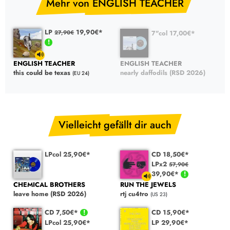
Mehr von ENGLISH TEACHER
LP
19,90€*
7"col 17,00€*
27,90€
ENGLISH TEACHER
ENGLISH TEACHER
this could be texas
nearly daffodils (RSD 2026)
(EU 24)
Vielleicht gefällt dir auch
LPcol 25,90€*
CD 18,50€*
LPx2
57,90€
39,90€*
CHEMICAL BROTHERS
RUN THE JEWELS
leave home (RSD 2026)
rtj cu4tro
(US 23)
CD 7,50€*
CD 15,90€*
LPcol 25,90€*
LP 29,90€*