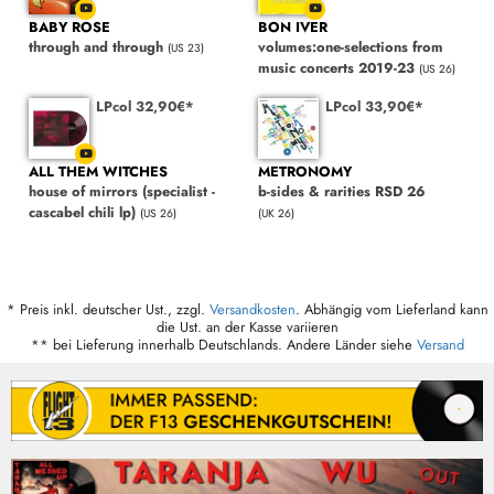
BABY ROSE
BON IVER
through and through
volumes:one-selections from
(US 23)
music concerts 2019-23
(US 26)
LPcol 32,90€*
LPcol 33,90€*
ALL THEM WITCHES
METRONOMY
house of mirrors (specialist -
b-sides & rarities RSD 26
cascabel chili lp)
(US 26)
(UK 26)
* Preis inkl. deutscher Ust., zzgl.
Versandkosten
. Abhängig vom Lieferland kann
die Ust. an der Kasse variieren
** bei Lieferung innerhalb Deutschlands. Andere Länder siehe
Versand