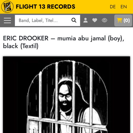
FLIGHT 13 RECORDS
DE
EN
Q
(
0
)
ERIC DROOKER – mumia abu jamal (boy),
black (Textil)