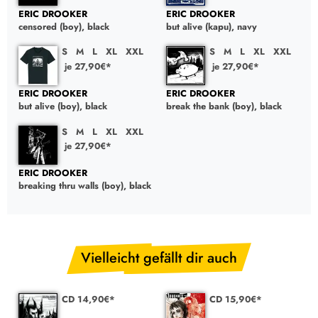
ERIC DROOKER
ERIC DROOKER
censored (boy), black
but alive (kapu), navy
S
M
L
XL
XXL
S
M
L
XL
XXL
je 27,90€*
je 27,90€*
ERIC DROOKER
ERIC DROOKER
but alive (boy), black
break the bank (boy), black
S
M
L
XL
XXL
je 27,90€*
ERIC DROOKER
breaking thru walls (boy), black
Vielleicht gefällt dir auch
CD 14,90€*
CD 15,90€*