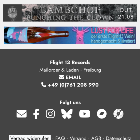
Flight 13 Records
Mailorder & Laden · Freiburg
EMAIL
+49 (0)761 208 990
Folgt uns
Vertrag widerrufen
·
FAQ
·
Versand
·
AGB
·
Datenschutz