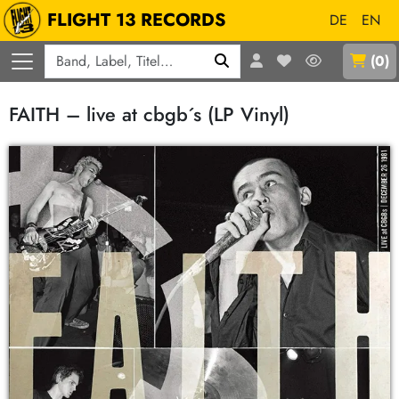
FLIGHT 13 RECORDS
DE
EN
Q
(
0
)
FAITH – live at cbgb´s (LP Vinyl)