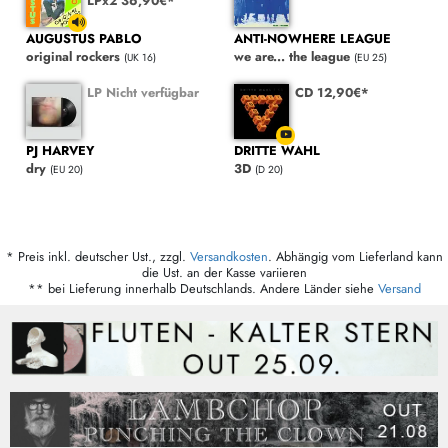
LPx2 36,90€*
AUGUSTUS PABLO
ANTI-NOWHERE LEAGUE
original rockers
we are... the league
(UK 16)
(EU 25)
LP Nicht verfügbar
CD 12,90€*
PJ HARVEY
DRITTE WAHL
dry
3D
(EU 20)
(D 20)
* Preis inkl. deutscher Ust., zzgl.
Versandkosten
. Abhängig vom Lieferland kann
die Ust. an der Kasse variieren
** bei Lieferung innerhalb Deutschlands. Andere Länder siehe
Versand