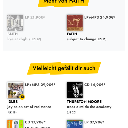
Mehr von FAITH
LP 21,90€*
LP+MP3 24,90€*
FAITH
FAITH
live at cbgb´s
subject to change
(US 20)
(US 11)
Vielleicht gefällt dir auch
LP+MP3 29,90€*
CD 14,90€*
IDLES
THURSTON MOORE
joy as an act of resistance
trees outside the academy
(UK 18)
(US 20)
CD 17,90€*
LP 37,90€*