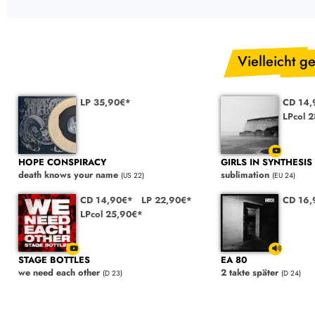
Vielleicht ge
LP 35,90€*
CD 14,
LPcol 
HOPE CONSPIRACY
GIRLS IN SYNTHESIS
death knows your name
sublimation
(US 22)
(EU 24)
CD 14,90€*
LP 22,90€*
CD 16,
LPcol 25,90€*
STAGE BOTTLES
EA 80
we need each other
2 takte später
(D 23)
(D 24)