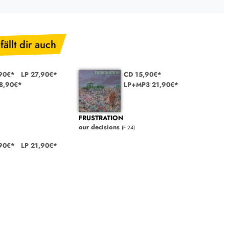
fällt dir auch
90€*
LP 27,90€*
CD 15,90€*
28,90€*
LP+MP3 21,90€*
FRUSTRATION
our decisions
(F 24)
90€*
LP 21,90€*