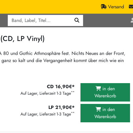
Versand
Q
ic
Aktionen
(CD, LP Vinyl)
lassik
Staatsakt-Aktion
ract / Ambient
Crazysane Günstiger
A 80 und Gothic Athmosphäre fest. Nichts Neues an der Front,
r ganz so kalt und die Vergangenheit kommt über mich wie ein
tronic Goods
Fuzzorama günstiger
Tapete Records günstiger
/Ska
/ Exotica / Jazz
Sunny Sunny Bastards Summer 26
CD 16,90€*
in den
Warner Rockerwochen
**
Auf Lager, Lieferzeit 1-3 Tage
Warenkorb
op
Universal Vinyl Günstig
LP 21,90€*
ae / Dub
International Anthem Sommer 2026
in den
**
Auf Lager, Lieferzeit 1-3 Tage
Warenkorb
BMG Aktion
Music on Vinyl-Aktion