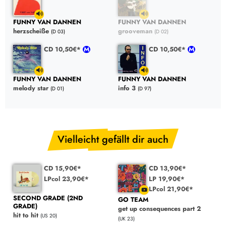
FUNNY VAN DANNEN
FUNNY VAN DANNEN
herzscheiße
grooveman
(D 03)
(D 02)
CD 10,50€*
CD 10,50€*
FUNNY VAN DANNEN
FUNNY VAN DANNEN
melody star
info 3
(D 01)
(D 97)
Vielleicht gefällt dir auch
CD 15,90€*
CD 13,90€*
LPcol 23,90€*
LP 19,90€*
LPcol 21,90€*
SECOND GRADE (2ND
GO TEAM
GRADE)
get up consequences part 2
hit to hit
(US 20)
(UK 23)