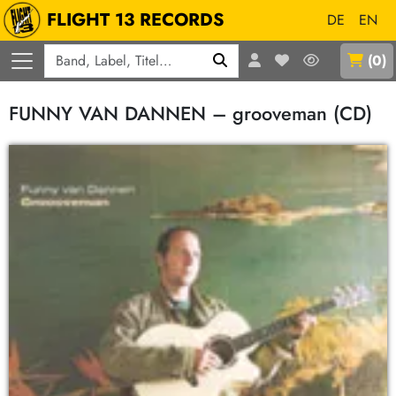
FLIGHT 13 RECORDS
DE
EN
Q
(
0
)
FUNNY VAN DANNEN – grooveman (CD)