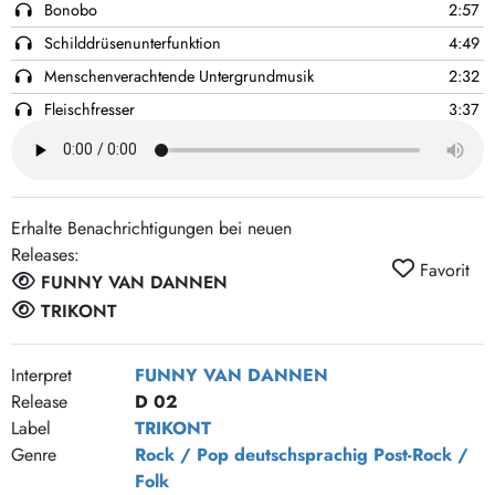
Bonobo
2:57
Schilddrüsenunterfunktion
4:49
Menschenverachtende Untergrundmusik
2:32
Fleischfresser
3:37
11.September
2:44
Frauen dieser Welt
3:29
Nur du nicht
5:03
Erhalte Benachrichtigungen bei neuen
Ich sehe Wind
2:07
Releases:
Favorit
Alle müssen was tun
2:10
FUNNY VAN DANNEN
Emotionen Pause machen
3:02
TRIKONT
Vladimir Putins Cousine
3:55
Interpret
FUNNY VAN DANNEN
Tombolamusikant
5:50
Release
D 02
Kunden der Zeit
4:43
Label
TRIKONT
Rod Weiler
4:33
Genre
Rock / Pop
deutschsprachig
Post-Rock /
Blaue Stunde
2:57
Folk