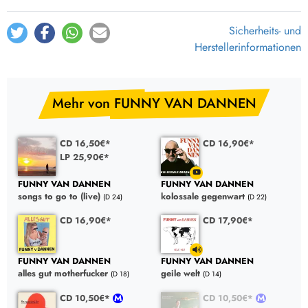
Enttäuscht vom Leben
6:17
Kapitalismus
2:48
Sicherheits- und
Herstellerinformationen
Schade-Scheisse
3:56
Letzte Zigarette
3:29
Mehr von FUNNY VAN DANNEN
CD 16,50€*
CD 16,90€*
LP 25,90€*
FUNNY VAN DANNEN
FUNNY VAN DANNEN
songs to go to (live)
kolossale gegenwart
(D 24)
(D 22)
CD 16,90€*
CD 17,90€*
FUNNY VAN DANNEN
FUNNY VAN DANNEN
alles gut motherfucker
geile welt
(D 18)
(D 14)
CD 10,50€*
CD 10,50€*