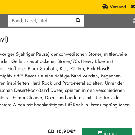
Versand
Q
ic
Aktionen
yl)
lassik
Staatsakt-Aktion
ract / Ambient
Crazysane Günstiger
origer 5-jähriger Pause) der schwedischen Stoner, mittlerweile
ider. Geiler, staubtrockener Stoner/70s Heavy Blues mit
tronic Goods
Fuzzorama günstiger
. Einflüsse: Black Sabbath, Kiss, ZZ Top, Pink Floyd!
Tapete Records günstiger
/Ska
almighty riff!" Bevor sie eine richtige Band wurden, begannen
/ Exotica / Jazz
Sunny Sunny Bastards Summer 26
en inspirierten Hard Rock und Proto-Metal spielten. Unter der
ischen Desert-Rock-Band Dozer, spielten in den verschiedenen
Warner Rockerwochen
hters, Demon Cleaner, Dozer und anderen mit. Und trotz der
op
Universal Vinyl Günstig
hrere Alben mit hochkarätigem Riff-Rock in ihrer ursprünglichen,
ae / Dub
International Anthem Sommer 2026
BMG Aktion
Music on Vinyl-Aktion
CD 16,90€*
in den