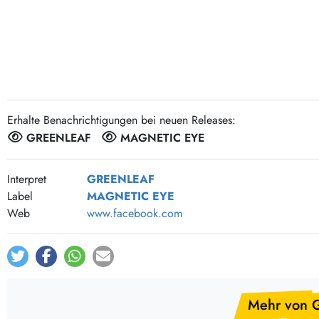
Post-Rock / Folk
LP Hüllen, Zubehör
Rock / Pop
Bücher, Fanzines etc.
Erhalte Benachrichtigungen bei neuen Releases:
GREENLEAF
MAGNETIC EYE
Interpret
GREENLEAF
Label
MAGNETIC EYE
Web
www.facebook.com
Mehr von 