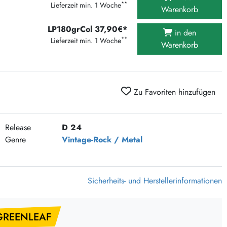
**
Lieferzeit min. 1 Woche
375 Aktion Vinyl Q3 2026
Warenkorb
Clouds Hill & Broken Silence-Sommer-Aktion
LP180grCol 37,90€*
in den
RSD 2026
**
Lieferzeit min. 1 Woche
Warenkorb
FLIGHT 13 REC. SALE
Epitaph Vinyl Günstiger
Unter Schafen-Vinyl günstig
Zu Favoriten hinzufügen
Release
D 24
Genre
Vintage-Rock / Metal
Sicherheits- und Herstellerinformationen
GREENLEAF