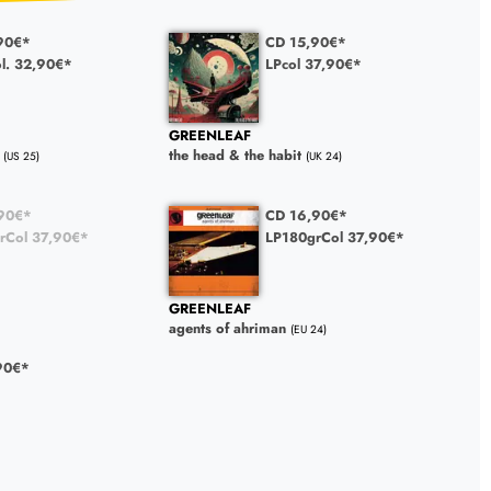
90€*
CD 15,90€*
ol. 32,90€*
LPcol 37,90€*
GREENLEAF
the head & the habit
(US 25)
(UK 24)
90€*
CD 16,90€*
rCol 37,90€*
LP180grCol 37,90€*
GREENLEAF
agents of ahriman
(EU 24)
90€*