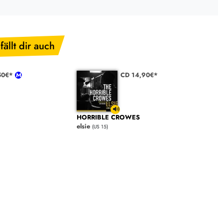
fällt dir auch
50€*
CD 14,90€*
HORRIBLE CROWES
elsie
(US 15)