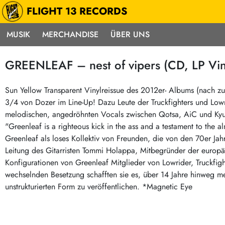
FLIGHT 13 RECORDS
MUSIK
MERCHANDISE
ÜBER UNS
Musik
Punk / HC
Electron
GREENLEAF – nest of vipers (CD, LP Vin
Alle Neuheiten
Hardcore
Neok
Pre-Order
Emo
Abst
Sun Yellow Transparent Vinylreissue des 2012er- Albums (nach zuv
3/4 von Dozer im Line-Up! Dazu Leute der Truckfighters und Lowr
Highlights
Postpunk / New Wave
Elec
melodischen, angedröhnten Vocals zwischen Qotsa, AiC und Kyuss
Exklusiv & Limitiert
Punkrock
Reggae
"Greenleaf is a righteous kick in the ass and a testament to the 
Soul 
Neu auf Lager
60s / Garage
Greenleaf als loses Kollektiv von Freunden, die von den 70er Jahr
Leitung des Gitarristen Tommi Holappa, Mitbegründer der europä
Beat / Surf
Ska
Sonderangebote
Konfigurationen von Greenleaf Mitglieder von Lowrider, Truckfig
60s / Garage / R´n´R
Hiph
Midprice
wechselnden Besetzung schafften sie es, über 14 Jahre hinweg me
Regg
Gitarre
Mehr…
unstrukturierten Form zu veröffentlichen. *Magnetic Eye
Indierock / Psychedelic
deutschsprachig
Vintage-Rock / Metal
Soundtracks