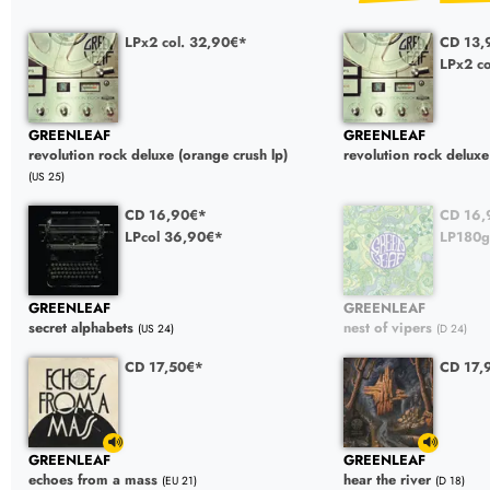
LPx2 col. 32,90€*
CD 13,
LPx2 c
GREENLEAF
GREENLEAF
revolution rock deluxe (orange crush lp)
revolution rock deluxe
(US 25)
CD 16,90€*
CD 16,
LPcol 36,90€*
LP180g
GREENLEAF
GREENLEAF
secret alphabets
nest of vipers
(US 24)
(D 24)
CD 17,50€*
CD 17,
GREENLEAF
GREENLEAF
echoes from a mass
hear the river
(EU 21)
(D 18)