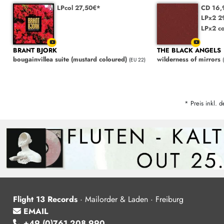
LPcol 27,50€*
CD 16,
LPx2 2
LPx2 co
BRANT BJORK
THE BLACK ANGELS
bougainvillea suite (mustard coloured)
wilderness of mirrors
(EU 22)
* Preis inkl. d
Flight 13 Records
·
Mailorder & Laden · Freiburg
EMAIL
+49 (0)761 208 990