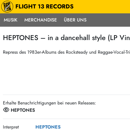
FLIGHT 13 RECORDS
MUSIK
MERCHANDISE
ÜBER UNS
Musik
Punk / HC
Electron
HEPTONES – in a dancehall style (LP Vin
Alle Neuheiten
Hardcore
Neok
Pre-Order
Emo
Abst
Repress des 1983er-Albums des Rocksteady und Reggae-Vocal-Tr
Highlights
Postpunk / New Wave
Elec
Exklusiv & Limitiert
Punkrock
Reggae
Soul 
Neu auf Lager
60s / Garage
Beat / Surf
Ska
Sonderangebote
60s / Garage / R´n´R
Hiph
Midprice
Erhalte Benachrichtigungen bei neuen Releases:
Regg
Gitarre
Mehr…
HEPTONES
Indierock / Psychedelic
deutschsprachig
Vintage-Rock / Metal
Soundtracks
Interpret
HEPTONES