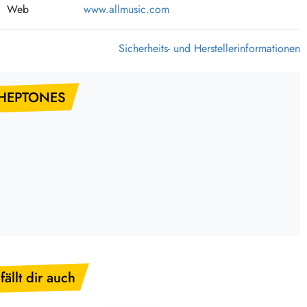
Web
www.allmusic.com
375 Aktion Vinyl Q3 2026
Clouds Hill & Broken Silence-Sommer-Aktion
Sicherheits- und Herstellerinformationen
RSD 2026
FLIGHT 13 REC. SALE
 HEPTONES
Epitaph Vinyl Günstiger
Unter Schafen-Vinyl günstig
fällt dir auch