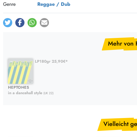
Post-Rock / Folk
LP Hüllen, Zubehör
Genre
Reggae / Dub
Rock / Pop
Bücher, Fanzines etc.
Mehr von
LP180gr 25,90€*
HEPTONES
in a dancehall style
(UK 22)
Vielleicht ge