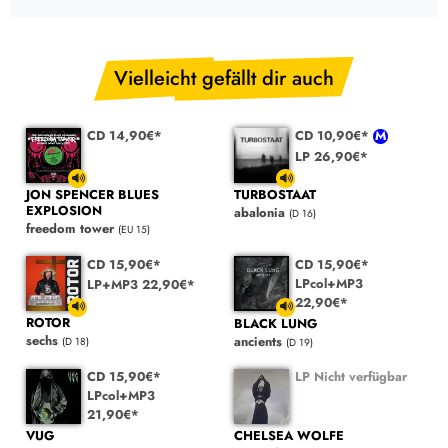
Vielleicht gefällt dir auch
CD 14,90€*
CD 10,90€*
LP 26,90€*
JON SPENCER BLUES
TURBOSTAAT
EXPLOSION
abalonia
(D 16)
freedom tower
(EU 15)
CD 15,90€*
CD 15,90€*
LPcol+MP3
LP+MP3 22,90€*
22,90€*
ROTOR
BLACK LUNG
sechs
ancients
(D 18)
(D 19)
CD 15,90€*
LP Nicht verfügbar
LPcol+MP3
21,90€*
CHELSEA WOLFE
VUG