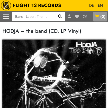
FLIGHT 13 RECORDS
DE
EN
Q
(
0
)
HODJA – the band (CD, LP Vinyl)