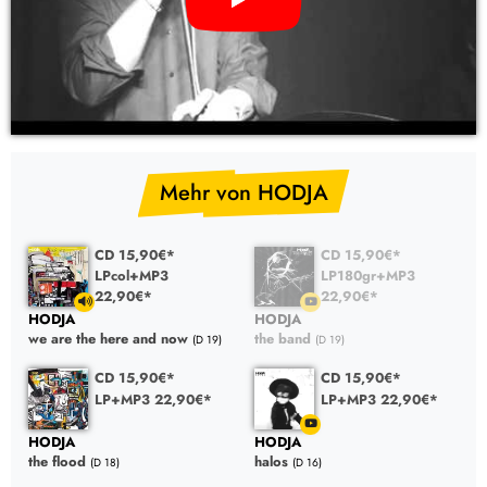
YouTube Video: HODJA – the band (CD, LP Vinyl)
Mehr von HODJA
CD 15,90€*
CD 15,90€*
LPcol+MP3
LP180gr+MP3
22,90€*
22,90€*
HODJA
HODJA
we are the here and now
the band
(D 19)
(D 19)
CD 15,90€*
CD 15,90€*
LP+MP3 22,90€*
LP+MP3 22,90€*
HODJA
HODJA
the flood
halos
(D 18)
(D 16)