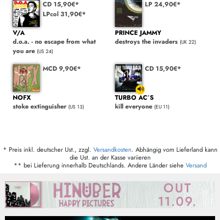
CD 15,90€*
LP 24,90€*
LPcol 31,90€*
V/A
PRINCE JAMMY
d.o.a. - no escape from what
destroys the invaders
(UK 22)
you are
(US 24)
MCD 9,90€*
CD 15,90€*
NOFX
TURBO AC´S
stoke extinguisher
kill everyone
(US 13)
(EU 11)
* Preis inkl. deutscher Ust., zzgl.
Versandkosten
. Abhängig vom Lieferland kann
die Ust. an der Kasse variieren
** bei Lieferung innerhalb Deutschlands. Andere Länder siehe
Versand