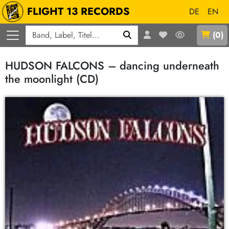
FLIGHT 13 RECORDS
DE
EN
Q
(
0
)
HUDSON FALCONS – dancing underneath
the moonlight (CD)