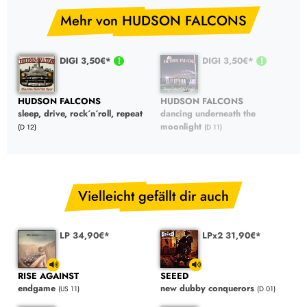
Mehr von HUDSON FALCONS
DIGI 3,50€*
DIGI 3,50€*
HUDSON FALCONS
HUDSON FALCONS
sleep, drive, rock´n´roll, repeat
dancing underneath the
moonlight
(D 12)
(D 11)
Vielleicht gefällt dir auch
LP 34,90€*
LPx2 31,90€*
RISE AGAINST
SEEED
endgame
new dubby conquerors
(US 11)
(D 01)