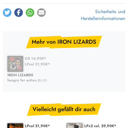
Sicherheits- und
Herstellerinformationen
Mehr von IRON LIZARDS
CD 14,90€*
LPcol 21,90€*
IRON LIZARDS
hungry for action
(EU 21)
Vielleicht gefällt dir auch
LPcol 21,90€*
LPx2 col. 29,90€*