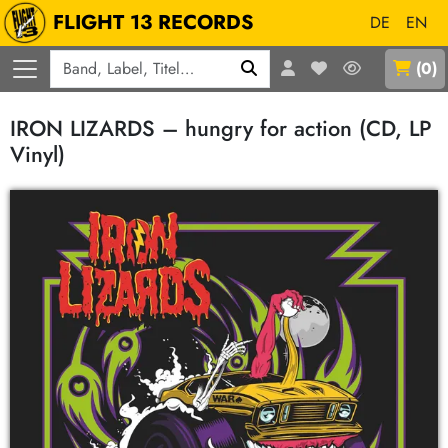
FLIGHT 13 RECORDS
DE
EN
Q
(
0
)
IRON LIZARDS – hungry for action (CD, LP
Vinyl)