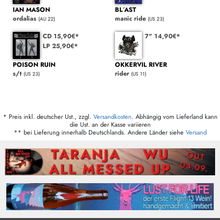
IAN MASON
BL´AST
ordalias
manic ride
(AU 22)
(US 23)
CD 15,90€*
7" 14,90€*
LP 25,90€*
POISON RUIN
OKKERVIL RIVER
s/t
rider
(US 23)
(US 11)
* Preis inkl. deutscher Ust., zzgl.
Versandkosten
. Abhängig vom Lieferland kann
die Ust. an der Kasse variieren
** bei Lieferung innerhalb Deutschlands. Andere Länder siehe
Versand