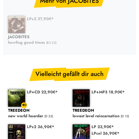
Mehr von JACOBITES
LPx2 37,90€*
JACOBITES
howling good times
(EU 23)
Vielleicht gefällt dir auch
LP+CD 22,90€*
LP+MP3 18,90€*
TREEDEON
TREEDEON
new world hoarder
lowest level reincarnation
(D 23)
(D 15)
LPx2 36,90€*
LP 23,90€*
LPcol 26,90€*