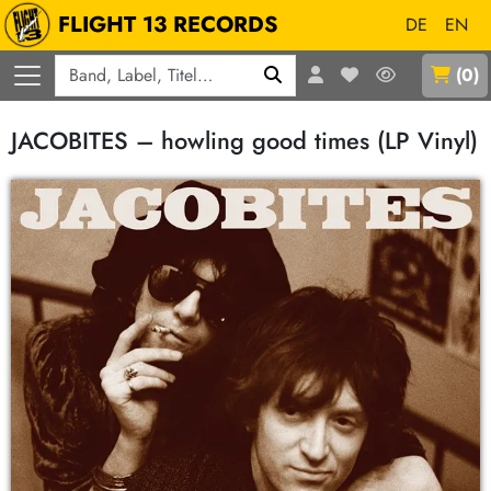
FLIGHT 13 RECORDS
DE
EN
Q
(
0
)
JACOBITES – howling good times (LP Vinyl)