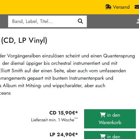
Versand
Q
ic
Aktionen
CD, LP Vinyl)
lassik
Staatsakt-Aktion
ract / Ambient
Crazysane Günstiger
der Vorgängeralben einzulösen scheint und einen Quantensprung
 der diemal üppiger bis orchestral instrumentiert und mit
tronic Goods
Fuzzorama günstiger
Elliott Smith auf der einen Seite, aber auch vom umfassenden
Tapete Records günstiger
/Ska
rrangements gepaart mit buntem Instrumentenpark und
/ Exotica / Jazz
Sunny Sunny Bastards Summer 26
es Album mit Mitsing- und wippcharakter, aber auch
ceans
Warner Rockerwochen
op
Universal Vinyl Günstig
ae / Dub
CD 15,90€*
International Anthem Sommer 2026
in den
**
Lieferzeit min. 1 Woche
Warenkorb
BMG Aktion
Music on Vinyl-Aktion
LP 24,90€*
in den