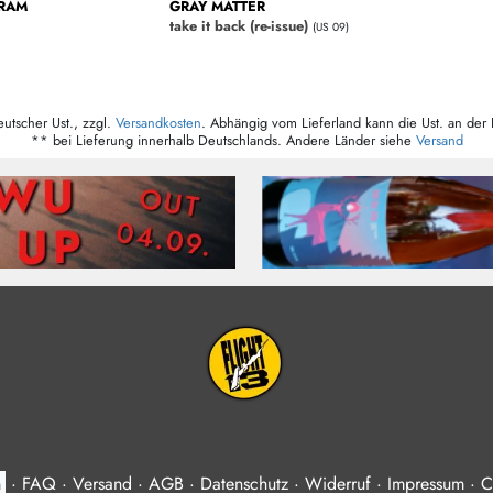
RAM
GRAY MATTER
take it back (re-issue)
(US 09)
eutscher Ust., zzgl.
Versandkosten
. Abhängig vom Lieferland kann die Ust. an der 
** bei Lieferung innerhalb Deutschlands. Andere Länder siehe
Versand
n
·
FAQ
·
Versand
·
AGB
·
Datenschutz
·
Widerruf
·
Impressum
·
C