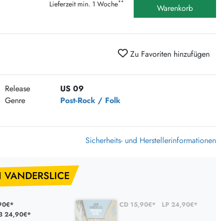
**
Lieferzeit min. 1 Woche
375 Aktion Vinyl Q3 2026
Warenkorb
Clouds Hill & Broken Silence-Sommer-Aktion
RSD 2026
Zu Favoriten hinzufügen
FLIGHT 13 REC. SALE
Epitaph Vinyl Günstiger
Unter Schafen-Vinyl günstig
Release
US 09
Genre
Post-Rock / Folk
Sicherheits- und Herstellerinformationen
N VANDERSLICE
90€*
CD 15,90€*
LP 24,90€*
3 24,90€*