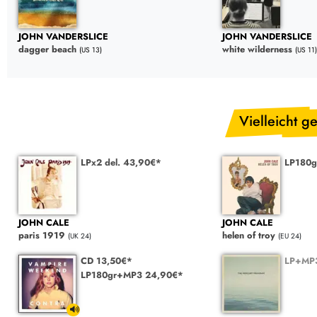
JOHN VANDERSLICE
JOHN VANDERSLICE
dagger beach
white wilderness
(US 13)
(US 11)
Vielleicht ge
LPx2 del. 43,90€*
LP180g
JOHN CALE
JOHN CALE
paris 1919
helen of troy
(UK 24)
(EU 24)
CD 13,50€*
LP+MP3
LP180gr+MP3 24,90€*