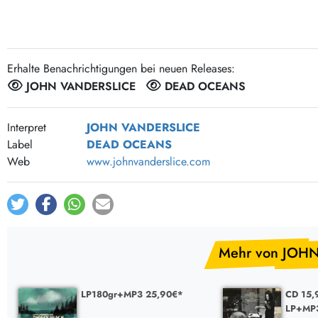
Post-Rock / Folk
LP Hüllen, Zubehör
Rock / Pop
Bücher, Fanzines etc.
Erhalte Benachrichtigungen bei neuen Releases:
JOHN VANDERSLICE
DEAD OCEANS
Interpret
JOHN VANDERSLICE
Label
DEAD OCEANS
Web
www.johnvanderslice.com
Mehr von JOH
LP180gr+MP3 25,90€*
CD 15,
LP+MP