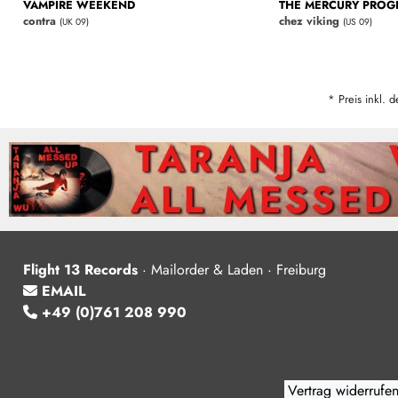
VAMPIRE WEEKEND
THE MERCURY PROG
contra
chez viking
(UK 09)
(US 09)
* Preis inkl. d
Flight 13 Records
·
Mailorder & Laden · Freiburg
EMAIL
+49 (0)761 208 990
Vertrag widerrufe