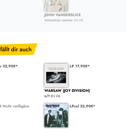
JOHN VANDERSLICE
romanian names
(US 09)
fällt dir auch
r 32,90€*
LP 17,90€*
WARSAW (JOY DIVISION)
s/t
(EU 24)
 Nicht verfügbar
LPcol 23,90€*