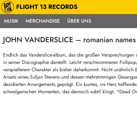
FLIGHT 13 RECORDS
MUSIK
MERCHANDISE
ÜBER UNS
Musik
Punk / HC
Electron
JOHN VANDERSLICE – romanian names (
Alle Neuheiten
Hardcore
Neok
Pre-Order
Emo
Abst
Endlich das Vanderslice-album, das die großen Versprechungen 
in seiner Discographie darstellt. Leicht verschwommener Folkpop,
Highlights
Postpunk / New Wave
Elec
verspielterem Charakter als bisher daherkommt. Nicht unähnlich 
Exklusiv & Limitiert
Punkrock
Reggae
Ansatz eines Sufjan Stevens und dessen mehrstimmigen Gesangsa
Soul 
Neu auf Lager
60s / Garage
dezidierten Arrangements geprägt. Ein buntes, ins Herz treffend
schwelgerischen Momenten, das dennoch subtil klingt. *Dead O
Beat / Surf
Ska
Sonderangebote
60s / Garage / R´n´R
Hiph
Midprice
Regg
Gitarre
Mehr…
Indierock / Psychedelic
deutschsprachig
Vintage-Rock / Metal
Soundtracks