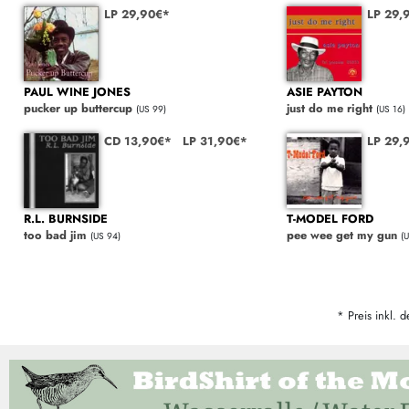
LP 29,90€*
LP 29,
PAUL WINE JONES
ASIE PAYTON
pucker up buttercup
just do me right
(US 99)
(US 16)
CD 13,90€*
LP 31,90€*
LP 29,
R.L. BURNSIDE
T-MODEL FORD
too bad jim
pee wee get my gun
(US 94)
(
* Preis inkl. d