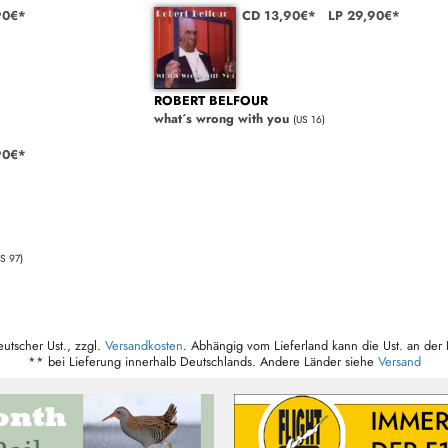
90€*
CD 13,90€*
LP 29,90€*
ROBERT BELFOUR
what´s wrong with you
(US 16)
90€*
US 97)
eutscher Ust., zzgl.
Versandkosten
. Abhängig vom Lieferland kann die Ust. an der 
** bei Lieferung innerhalb Deutschlands. Andere Länder siehe
Versand