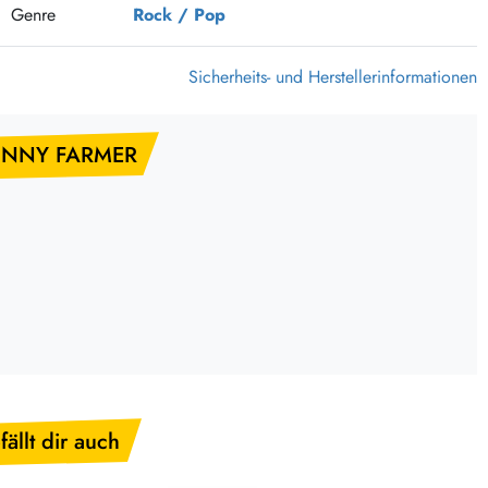
Genre
Rock / Pop
375 Aktion Vinyl Q3 2026
Clouds Hill & Broken Silence-Sommer-Aktion
Sicherheits- und Herstellerinformationen
RSD 2026
FLIGHT 13 REC. SALE
HNNY FARMER
Epitaph Vinyl Günstiger
Unter Schafen-Vinyl günstig
fällt dir auch