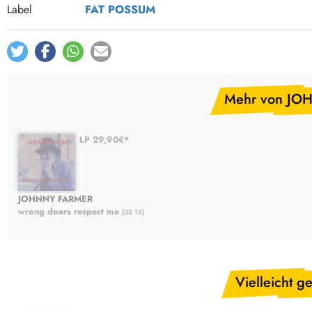
Post-Rock / Folk
LP Hüllen, Zubehör
Label
FAT POSSUM
Rock / Pop
Bücher, Fanzines etc.
Mehr von JO
LP 29,90€*
JOHNNY FARMER
wrong doers respect me
(US 16)
Vielleicht ge