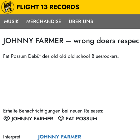
FLIGHT 13 RECORDS
MUSIK
MERCHANDISE
ÜBER UNS
Musik
Punk / HC
Electron
JOHNNY FARMER – wrong doers respect 
Alle Neuheiten
Hardcore
Neok
Pre-Order
Emo
Abst
Fat Possum Debüt des old old old school Bluesrockers.
Highlights
Postpunk / New Wave
Elec
Exklusiv & Limitiert
Punkrock
Reggae
Soul 
Neu auf Lager
60s / Garage
Beat / Surf
Ska
Sonderangebote
60s / Garage / R´n´R
Hiph
Midprice
Erhalte Benachrichtigungen bei neuen Releases:
Regg
Gitarre
Mehr…
JOHNNY FARMER
FAT POSSUM
Indierock / Psychedelic
deutschsprachig
Vintage-Rock / Metal
Soundtracks
Interpret
JOHNNY FARMER