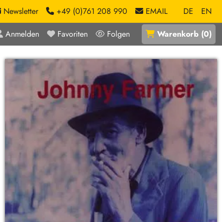
Newsletter
+49 (0)761 208 990
EMAIL
DE
EN
Anmelden
Favoriten
Folgen
Warenkorb
(
0
)