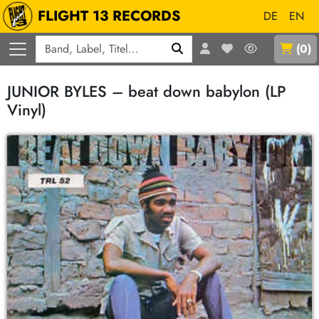
FLIGHT 13 RECORDS
DE
EN
Q
(
0
)
JUNIOR BYLES – beat down babylon (LP
Vinyl)