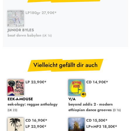
LP180gr 27,90€*
JUNIOR BYLES
beat down babylon
(UK 16)
Vielleicht gefällt dir auch
LP 23,90€*
CD 14,90€*
EEK-A-MOUSE
V/A
eek-ology: reggae anthology
beyond addis 2 - modern
ethiopian dance grooves
(UK 23)
(D 16)
CD 16,90€*
CD 15,50€*
LP 23,90€*
LP+MP3 18,50€*