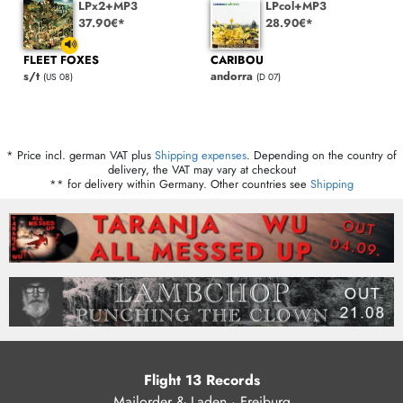
LPx2+MP3
LPcol+MP3
37.90€*
28.90€*
FLEET FOXES
CARIBOU
s/t
andorra
(US 08)
(D 07)
* Price incl. german VAT plus
Shipping expenses
. Depending on the country of
delivery, the VAT may vary at checkout
** for delivery within Germany. Other countries see
Shipping
Flight 13 Records
Mailorder & Laden · Freiburg