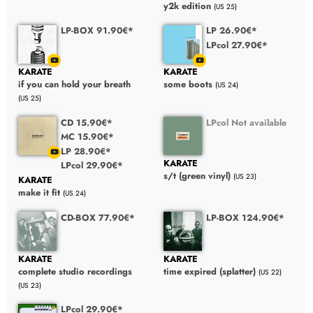
y2k edition
(US 25)
LP-BOX 91.90€*
LP 26.90€*
LPcol 27.90€*
KARATE
KARATE
if you can hold your breath
some boots
(US 24)
(US 25)
CD 15.90€*
LPcol Not available
MC 15.90€*
LP 28.90€*
KARATE
LPcol 29.90€*
s/t (green vinyl)
(US 23)
KARATE
make it fit
(US 24)
CD-BOX 77.90€*
LP-BOX 124.90€*
KARATE
KARATE
complete studio recordings
time expired (splatter)
(US 22)
(US 23)
LPcol 29.90€*