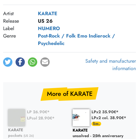
Artist
KARATE
Release
US 26
Label
NUMERO
Genre
Post-Rock / Folk
Emo
Indierock /
Psychedelic
Safety and manufacturer
information
More of KARATE
LP 26.90€*
LPx2 35.90€*
LPx2 col. 38.90€*
LPcol 28.90€*
KARATE
KARATE
pockets
unsolved - 25th anniversary
(US 26)