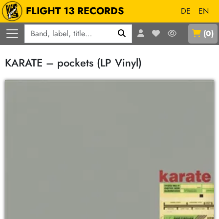
FLIGHT 13 RECORDS
DE
EN
Q
(
0
)
KARATE – pockets (LP Vinyl)