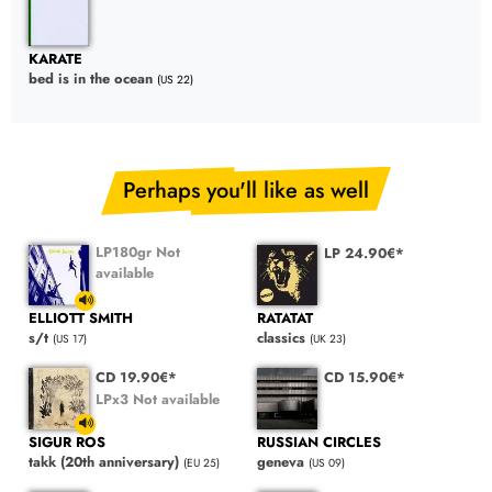
KARATE
bed is in the ocean
(US 22)
Perhaps you'll like as well
LP180gr Not
LP 24.90€*
available
ELLIOTT SMITH
RATATAT
s/t
classics
(US 17)
(UK 23)
CD 19.90€*
CD 15.90€*
LPx3 Not available
SIGUR ROS
RUSSIAN CIRCLES
takk (20th anniversary)
geneva
(EU 25)
(US 09)