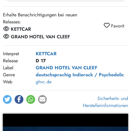
Trostbrücke Süd
4:18
Mannschaftsaufstellung
3:18
Erhalte Benachrichtigungen bei neuen
Das Gegenteil der Angst
4:14
Releases:
Favorit
Mit der Stimme eines Irren
3:56
KETTCAR
Den Revolver entsichern
4:16
GRAND HOTEL VAN CLEEF
Interpret
KETTCAR
Release
D 17
Label
GRAND HOTEL VAN CLEEF
Genre
deutschsprachig
Indierock / Psychedelic
Web
ghvc.de
Sicherheits- und
Herstellerinformationen