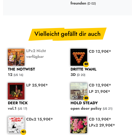
freunden
(D 02)
Vielleicht gefällt dir auch
LPx2 Nicht
CD 12,90€*
verfügbar
THE NOTWIST
DRITTE WAHL
12
3D
(US 16)
(D 20)
LP 25,90€*
CD 12,90€*
LP 21,90€*
DEER TICK
HOLD STEADY
vol.1
open door policy
(US 17)
(US 21)
CDx2 15,90€*
CD 13,90€*
LPx2 29,90€*