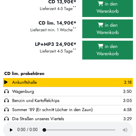
CD 13,90€*
in den
**
Lieferzeit 4-5 Tage
Warenkorb
CD lim. 14,90€*
in den
**
Lieferzeit min. 1 Woche
Warenkorb
LP+MP3 24,90€*
in den
**
Lieferzeit 4-5 Tage
Warenkorb
CD lim. probehören
Ankunftshalle
3:18
Wagenburg
3:50
Benzin und Kartoffelchips
3:05
Sommer '89 (Er schnitt Löcher in den Zaun)
4:58
Die Straßen unseres Viertels
3:29
Auf den billigen Plätzen
3:32