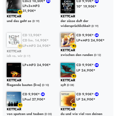
CDx2 10,50€*
CD 9,90€*
LPx3+MP3
10" 19,90€*
31,90€*
KETTCAR
KETTCAR
der süsse duft der
und das geht so
(D 19)
widersprüchlichkeit
(D 19)
CD 13,90€*
CD 9,90€*
CD lim. 14,90€*
LP+MP3 24,90€*
LP+MP3 24,90€*
KETTCAR
KETTCAR
zwischen den runden
(D 12)
ich vs. wir
(D 17)
LP+MP3 24,90€*
CD 9,90€*
LP 24,90€*
KETTCAR
KETTCAR
fliegende bauten (live)
sylt
(D 10)
(D 08)
CD 9,90€*
CD 9,90€*
LPcol 27,90€*
LP 24,90€*
KETTCAR
KETTCAR
von spatzen und tauben
du und wie viel von deinen
(D 05)