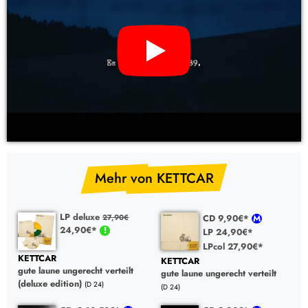
YouTube Video: KETTCAR – ich vs. wir (CD, LP Vinyl)
Mehr von KETTCAR
LP deluxe
CD 9,90€*
27,90€
24,90€*
LP 24,90€*
LPcol 27,90€*
KETTCAR
KETTCAR
gute laune ungerecht verteilt
gute laune ungerecht verteilt
(deluxe edition)
(D 24)
(D 24)