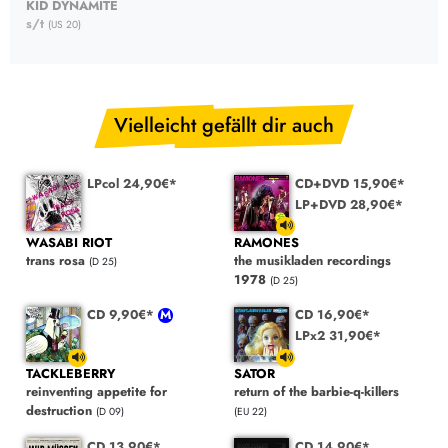
KID DYNAMITE
s/t
(US 20)
Vielleicht gefällt dir auch
LPcol 24,90€*
CD+DVD 15,90€*
LP+DVD 28,90€*
WASABI RIOT
RAMONES
trans rosa
the musikladen recordings
(D 25)
1978
(D 25)
CD 9,90€*
CD 16,90€*
LPx2 31,90€*
TACKLEBERRY
SATOR
reinventing appetite for
return of the barbie-q-killers
destruction
(D 09)
(EU 22)
CD 13,90€*
CD 14,90€*