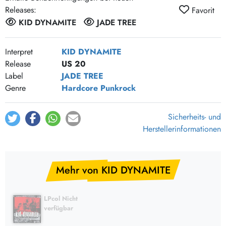
Releases:
Favorit
KID DYNAMITE
JADE TREE
Interpret
KID DYNAMITE
Release
US 20
Label
JADE TREE
Genre
Hardcore
Punkrock
Sicherheits- und
Herstellerinformationen
Mehr von KID DYNAMITE
LPcol Nicht
verfügbar