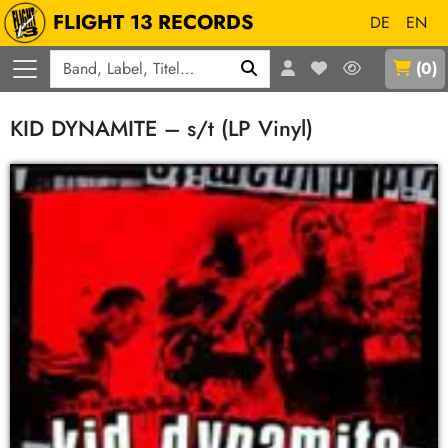
FLIGHT 13 RECORDS
DE
EN
Q
(
0
)
KID DYNAMITE – s/t (LP Vinyl)