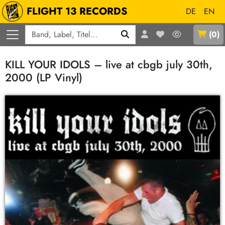
FLIGHT 13 RECORDS
DE
EN
Q
(
0
)
KILL YOUR IDOLS – live at cbgb july 30th,
2000 (LP Vinyl)