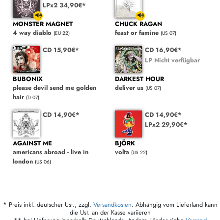
LPx2 34,90€*
MONSTER MAGNET
CHUCK RAGAN
4 way diablo
feast or famine
(EU 22)
(US 07)
CD 15,90€*
CD 16,90€*
LP Nicht verfügbar
BUBONIX
DARKEST HOUR
please devil send me golden
deliver us
(US 07)
hair
(D 07)
CD 14,90€*
CD 14,90€*
LPx2 29,90€*
AGAINST ME
BJÖRK
americans abroad - live in
volta
(US 22)
london
(US 06)
* Preis inkl. deutscher Ust., zzgl.
Versandkosten
. Abhängig vom Lieferland kann
die Ust. an der Kasse variieren