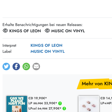
Post-Rock / Folk
LP Hüllen, Zubehör
Rock / Pop
Bücher, Fanzines etc.
Erhalte Benachrichtigungen bei neuen Releases:
KINGS OF LEON
MUSIC ON VINYL
Interpret
KINGS OF LEON
Label
MUSIC ON VINYL
Mehr von KI
CD 19,90€*
CD 14,
LP
23,90€*
LP+MP
30,90€
LPcol
27,90€*
34,90€