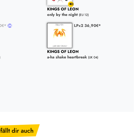
KINGS OF LEON
only by the night
(EU 12)
90€*
LPx2 36,90€*
KINGS OF LEON
a-ha shake heartbreak
)
(UK 04)
fällt dir auch