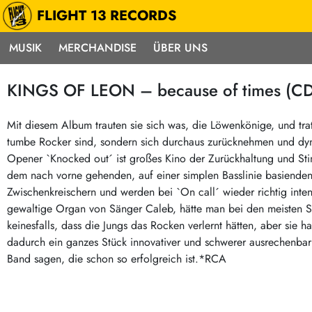
FLIGHT 13 RECORDS
MUSIK
MERCHANDISE
ÜBER UNS
Musik
Punk / HC
Electron
KINGS OF LEON – because of times (CD
Alle Neuheiten
Hardcore
Neok
Pre-Order
Emo
Abst
Mit diesem Album trauten sie sich was, die Löwenkönige, und tra
tumbe Rocker sind, sondern sich durchaus zurücknehmen und dyn
Highlights
Postpunk / New Wave
Elec
Opener `Knocked out´ ist großes Kino der Zurückhaltung und Sti
Exklusiv & Limitiert
Punkrock
Reggae
dem nach vorne gehenden, auf einer simplen Basslinie basienden 
Soul 
Neu auf Lager
60s / Garage
Zwischenkreischern und werden bei `On call´ wieder richtig inten
gewaltige Organ von Sänger Caleb, hätte man bei den meisten S
Beat / Surf
Ska
Sonderangebote
keinesfalls, dass die Jungs das Rocken verlernt hätten, aber sie h
60s / Garage / R´n´R
Hiph
Midprice
dadurch ein ganzes Stück innovativer und schwerer ausrechenba
Regg
Gitarre
Mehr…
Band sagen, die schon so erfolgreich ist.*RCA
Indierock / Psychedelic
deutschsprachig
Vintage-Rock / Metal
Soundtracks