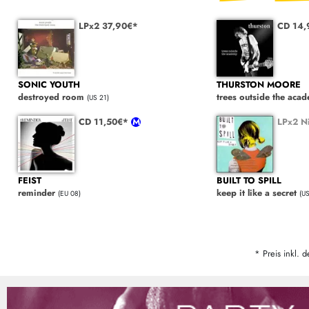
LPx2 37,90€*
CD 14,
SONIC YOUTH
THURSTON MOORE
destroyed room
trees outside the aca
(US 21)
CD 11,50€*
LPx2 Ni
FEIST
BUILT TO SPILL
reminder
keep it like a secret
(EU 08)
(U
* Preis inkl. d