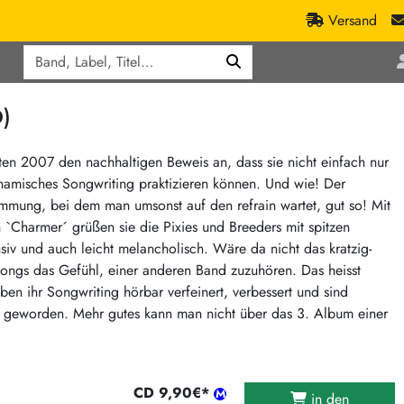
Versand
Q
ic
Aktionen
)
lassik
Staatsakt-Aktion
ract / Ambient
Crazysane Günstiger
ten 2007 den nachhaltigen Beweis an, dass sie nicht einfach nur
amisches Songwriting praktizieren können. Und wie! Der
tronic Goods
Fuzzorama günstiger
mmung, bei dem man umsonst auf den refrain wartet, gut so! Mit
Tapete Records günstiger
/Ska
`Charmer´ grüßen sie die Pixies und Breeders mit spitzen
/ Exotica / Jazz
Sunny Sunny Bastards Summer 26
siv und auch leicht melancholisch. Wäre da nicht das kratzig-
ongs das Gefühl, einer anderen Band zuzuhören. Das heisst
Warner Rockerwochen
aben ihr Songwriting hörbar verfeinert, verbessert und sind
op
Universal Vinyl Günstig
r geworden. Mehr gutes kann man nicht über das 3. Album einer
ae / Dub
International Anthem Sommer 2026
BMG Aktion
Music on Vinyl-Aktion
CD 9,90€*
in den