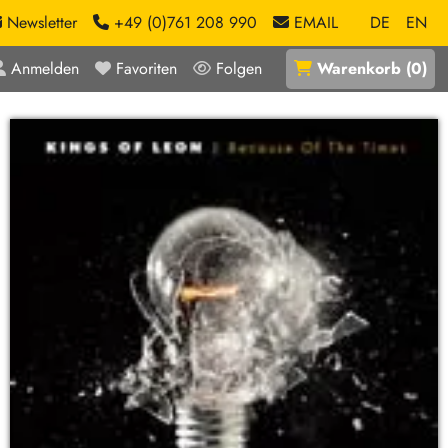
Newsletter
+49 (0)761 208 990
EMAIL
DE
EN
Anmelden
Favoriten
Folgen
Warenkorb
(
0
)