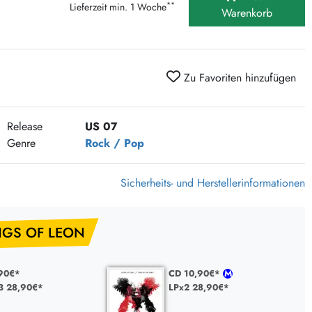
**
Lieferzeit min. 1 Woche
375 Aktion Vinyl Q3 2026
Warenkorb
Clouds Hill & Broken Silence-Sommer-Aktion
RSD 2026
FLIGHT 13 REC. SALE
Zu Favoriten hinzufügen
Epitaph Vinyl Günstiger
Unter Schafen-Vinyl günstig
Release
US 07
Genre
Rock / Pop
Sicherheits- und Herstellerinformationen
NGS OF LEON
90€*
CD 10,90€*
3 28,90€*
LPx2 28,90€*