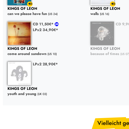
KINGS OF LEON
KINGS OF LEON
can we please have fun
walls
(US 24)
(US 16)
CD 11,50€*
CD 9,
LPx2 34,90€*
KINGS OF LEON
KINGS OF LEON
come around sundown
because of times
(US 10)
(US 07
LPx2 28,90€*
KINGS OF LEON
youth and young
(UK 03)
Vielleicht ge