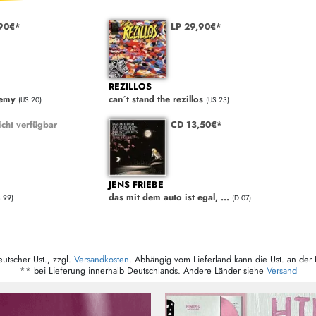
90€*
LP 29,90€*
REZILLOS
demy
can´t stand the rezillos
(US 20)
(US 23)
cht verfügbar
CD 13,50€*
JENS FRIEBE
das mit dem auto ist egal, ...
S 99)
(D 07)
eutscher Ust., zzgl.
Versandkosten
. Abhängig vom Lieferland kann die Ust. an der 
** bei Lieferung innerhalb Deutschlands. Andere Länder siehe
Versand