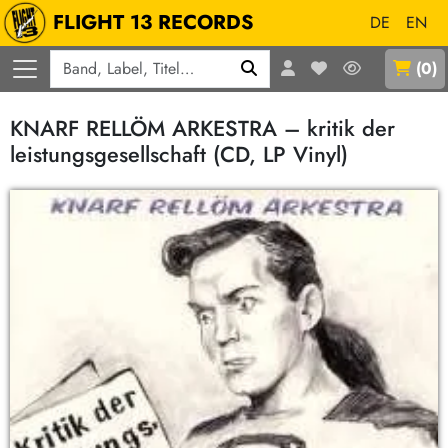
FLIGHT 13 RECORDS
DE
EN
Q
(
0
)
KNARF RELLÖM ARKESTRA – kritik der
leistungsgesellschaft (CD, LP Vinyl)