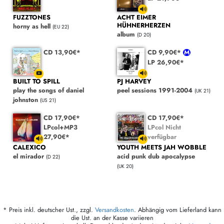
FUZZTONES
ACHT EIMER
HÜHNERHERZEN
horny as hell
(EU 22)
album
(D 20)
CD 13,90€*
CD 9,90€*
LP 26,90€*
BUILT TO SPILL
PJ HARVEY
play the songs of daniel
peel sessions 1991-2004
(UK 21)
johnston
(US 21)
CD 17,90€*
CD 17,90€*
LPcol+MP3
LPcol Nicht
27,90€*
verfügbar
CALEXICO
YOUTH MEETS JAH WOBBLE
el mirador
acid punk dub apocalypse
(D 22)
(UK 20)
* Preis inkl. deutscher Ust., zzgl.
Versandkosten
. Abhängig vom Lieferland kann
die Ust. an der Kasse variieren