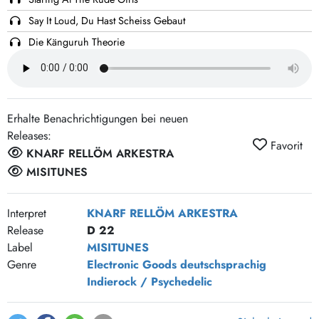
Say It Loud, Du Hast Scheiss Gebaut
Die Känguruh Theorie
Odysseus, Faust, Ahab Und Quasimodo
Wenn Sprache Einen Rhythmus Hat
Kaffee
Erhalte Benachrichtigungen bei neuen
Mein Leben: Ein Roman Namens Soul Punk
Releases:
Favorit
Leviathan Chill Out
KNARF RELLÖM ARKESTRA
MISITUNES
Interpret
KNARF RELLÖM ARKESTRA
Release
D 22
Label
MISITUNES
Genre
Electronic Goods
deutschsprachig
Indierock / Psychedelic