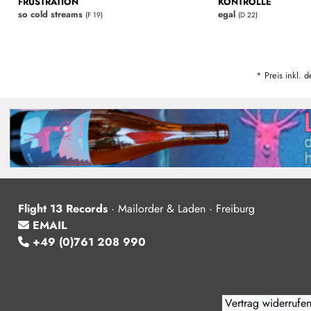
FRUSTRATION
KONTROLLE
so cold streams
egal
(F 19)
(D 22)
* Preis inkl. d
Flight 13 Records
·
Mailorder & Laden · Freiburg
EMAIL
+49 (0)761 208 990
Vertrag widerrufe