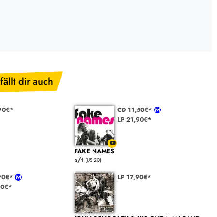
fällt dir auch
90€*
CD 11,50€*
LP 21,90€*
FAKE NAMES
s/t
(US 20)
,90€*
LP 17,90€*
90€*