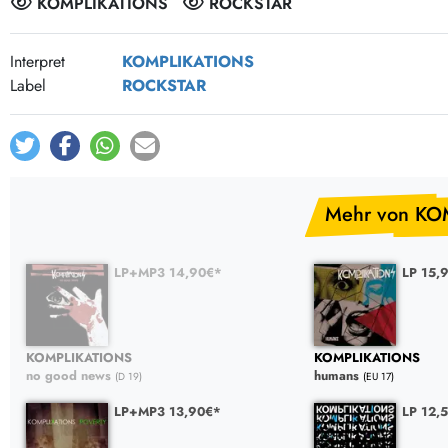
KOMPLIKATIONS
ROCKSTAR
Post-Rock / Folk
LP Hüllen, Zubehör
Rock / Pop
Bücher, Fanzines etc.
Interpret
KOMPLIKATIONS
Label
ROCKSTAR
Mehr von KO
LP+MP3 14,90€*
LP 15,
KOMPLIKATIONS
KOMPLIKATIONS
no good news
humans
(D 19)
(EU 17)
LP+MP3 13,90€*
LP 12,