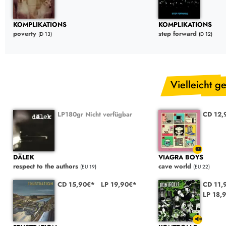
KOMPLIKATIONS
KOMPLIKATIONS
poverty
step forward
(D 13)
(D 12)
Vielleicht ge
LP180gr Nicht verfügbar
CD 12,
DÄLEK
VIAGRA BOYS
respect to the authors
cave world
(EU 19)
(EU 22)
CD 15,90€*
LP 19,90€*
CD 11
LP 18,