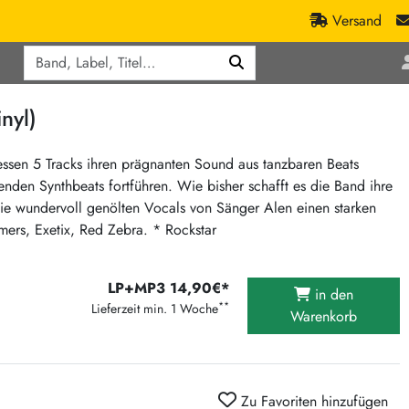
Versand
Q
ic
Aktionen
nyl)
lassik
Staatsakt-Aktion
ract / Ambient
Crazysane Günstiger
sen 5 Tracks ihren prägnanten Sound aus tanzbaren Beats
denden Synthbeats fortführen. Wie bisher schafft es die Band ihre
tronic Goods
Fuzzorama günstiger
ie wundervoll genölten Vocals von Sänger Alen einen starken
Tapete Records günstiger
/Ska
amers, Exetix, Red Zebra. * Rockstar
/ Exotica / Jazz
Sunny Sunny Bastards Summer 26
Warner Rockerwochen
LP+MP3 14,90€*
in den
op
Universal Vinyl Günstig
**
Lieferzeit min. 1 Woche
Warenkorb
ae / Dub
International Anthem Sommer 2026
BMG Aktion
Music on Vinyl-Aktion
Zu Favoriten hinzufügen