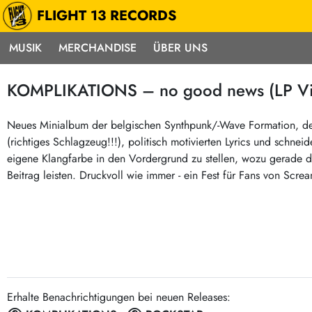
FLIGHT 13 RECORDS
MUSIK
MERCHANDISE
ÜBER UNS
Musik
Punk / HC
Electron
KOMPLIKATIONS – no good news (LP Vi
Alle Neuheiten
Hardcore
Neok
Pre-Order
Emo
Abst
Neues Minialbum der belgischen Synthpunk/-Wave Formation, des
(richtiges Schlagzeug!!!), politisch motivierten Lyrics und schnei
Highlights
Postpunk / New Wave
Elec
eigene Klangfarbe in den Vordergrund zu stellen, wozu gerade d
Exklusiv & Limitiert
Punkrock
Reggae
Beitrag leisten. Druckvoll wie immer - ein Fest für Fans von Scre
Soul 
Neu auf Lager
60s / Garage
Beat / Surf
Ska
Sonderangebote
60s / Garage / R´n´R
Hiph
Midprice
Regg
Gitarre
Mehr…
Indierock / Psychedelic
deutschsprachig
Vintage-Rock / Metal
Erhalte Benachrichtigungen bei neuen Releases:
Soundtracks