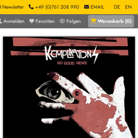
Newsletter
+49 (0)761 208 990
EMAIL
DE
EN
Anmelden
Favoriten
Folgen
Warenkorb
(
0
)