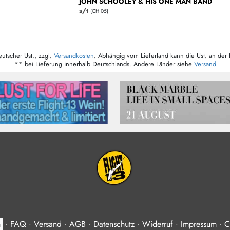
JOHN SCHOOLEY & HIS ONE MAN BAND
s/t
(CH 05)
eutscher Ust., zzgl.
Versandkosten
. Abhängig vom Lieferland kann die Ust. an der 
** bei Lieferung innerhalb Deutschlands. Andere Länder siehe
Versand
n
·
FAQ
·
Versand
·
AGB
·
Datenschutz
·
Widerruf
·
Impressum
·
C