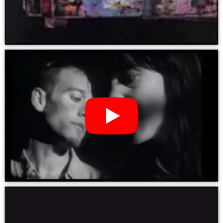
YouTube Video: KRISTIN HERSH – hips & makers (CD, LP
Vinyl)