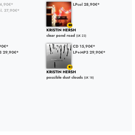
4,90€*
LPcol 28,90€*
l. 37,90€*
KRISTIN HERSH
clear pond road
(UK 23)
90€*
CD 15,90€*
3 29,90€*
LP+MP3 29,90€*
KRISTIN HERSH
possible dust clouds
(UK 18)