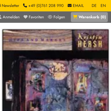
Newsletter
+49 (0)761 208 990
EMAIL
DE
EN
Anmelden
Favoriten
Folgen
Warenkorb
(
0
)