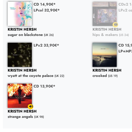
CD 14,90€*
CDx2 1
LPcol 32,90€*
LPx2 co
KRISTIN HERSH
KRISTIN HERSH
sugar on blackstone
hips & makers
(UK 26)
(US 24)
LPx2 33,90€*
CD 15,
LP+MP
KRISTIN HERSH
KRISTIN HERSH
wyatt at the coyote palace
crooked
(UK 22)
(US 19)
CD 13,90€*
KRISTIN HERSH
strange angels
(UK 98)