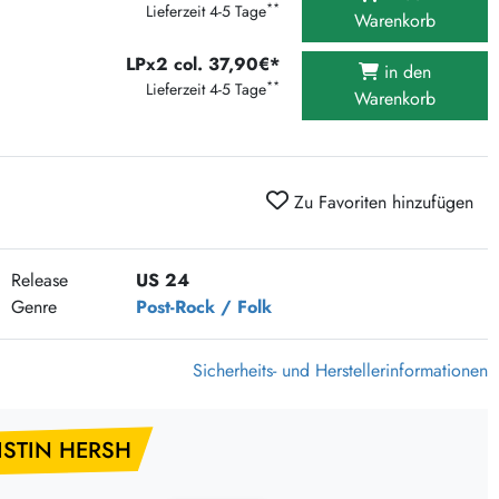
**
Lieferzeit 4-5 Tage
375 Aktion Vinyl Q3 2026
Warenkorb
Clouds Hill & Broken Silence-Sommer-Aktion
LPx2 col. 37,90€*
in den
RSD 2026
**
Lieferzeit 4-5 Tage
Warenkorb
FLIGHT 13 REC. SALE
Epitaph Vinyl Günstiger
Unter Schafen-Vinyl günstig
Zu Favoriten hinzufügen
Release
US 24
Genre
Post-Rock / Folk
Sicherheits- und Herstellerinformationen
ISTIN HERSH