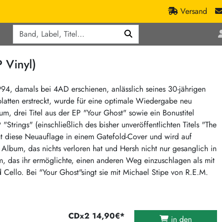
Versand
Q
ic
Aktionen
 Vinyl)
lassik
Staatsakt-Aktion
ract / Ambient
Crazysane Günstiger
94, damals bei 4AD erschienen, anlässlich seines 30-jährigen
latten erstreckt, wurde für eine optimale Wiedergabe neu
tronic Goods
Fuzzorama günstiger
um, drei Titel aus der EP "Your Ghost" sowie ein Bonustitel
Tapete Records günstiger
/Ska
"Strings" (einschließlich des bisher unveröffentlichten Titels "The
/ Exotica / Jazz
Sunny Sunny Bastards Summer 26
nt diese Neuauflage in einem Gatefold-Cover und wird auf
 Album, das nichts verloren hat und Hersh nicht nur gesanglich in
Warner Rockerwochen
m, das ihr ermöglichte, einen anderen Weg einzuschlagen als mit
op
Universal Vinyl Günstig
 Cello. Bei "Your Ghost"singt sie mit Michael Stipe von R.E.M.
ae / Dub
International Anthem Sommer 2026
BMG Aktion
Music on Vinyl-Aktion
CDx2 14,90€*
in den