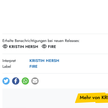
Post-Rock / Folk
LP Hüllen, Zubehör
Rock / Pop
Bücher, Fanzines etc.
Erhalte Benachrichtigungen bei neuen Releases:
KRISTIN HERSH
FIRE
Interpret
KRISTIN HERSH
Label
FIRE
Mehr von KR