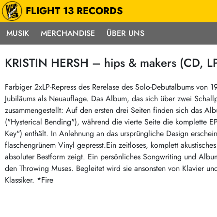
FLIGHT 13 RECORDS
MUSIK
MERCHANDISE
ÜBER UNS
Musik
Punk / HC
Electron
KRISTIN HERSH – hips & makers (CD, LP
Alle Neuheiten
Hardcore
Neok
Pre-Order
Emo
Abst
Farbiger 2xLP-Repress des Rerelase des Solo-Debutalbums von 19
Jubiläums als Neuauflage. Das Album, das sich über zwei Schallp
Highlights
Postpunk / New Wave
Elec
zusammengestellt: Auf den ersten drei Seiten finden sich das Alb
Exklusiv & Limitiert
Punkrock
Reggae
("Hysterical Bending"), während die vierte Seite die komplette EP 
Soul 
Neu auf Lager
60s / Garage
Key") enthält. In Anlehnung an das ursprüngliche Design erschei
flaschengrünem Vinyl gepresst.Ein zeitloses, komplett akustisches
Beat / Surf
Ska
Sonderangebote
absoluter Bestform zeigt. Ein persönliches Songwriting und Albu
60s / Garage / R´n´R
Hiph
Midprice
den Throwing Muses. Begleitet wird sie ansonsten von Klavier und
Regg
Gitarre
Mehr…
Klassiker. *Fire
Indierock / Psychedelic
deutschsprachig
Vintage-Rock / Metal
Soundtracks