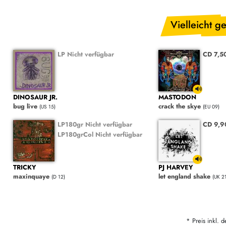
Vielleicht ge
LP Nicht verfügbar
CD 7,5
DINOSAUR JR.
MASTODON
bug live
crack the skye
(US 15)
(EU 09)
LP180gr Nicht verfügbar
CD 9,
LP180grCol Nicht verfügbar
TRICKY
PJ HARVEY
maxinquaye
let england shake
(D 12)
(UK 2
* Preis inkl. d