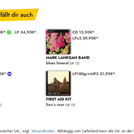
fällt dir auch
0€*
LP 34,90€*
CD 13,90€*
LPx2 29,90€*
MARK LANEGAN BAND
blues funeral
(UK 12)
90€*
LP180gr+MP3 31,90€*
FIRST AID KIT
lion´s roar
1)
(UK 12)
eutscher Ust., zzgl.
Versandkosten
. Abhängig vom Lieferland kann die Ust. an der 