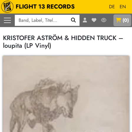
FLIGHT 13 RECORDS
DE
EN
Q
(
0
)
KRISTOFER ASTRÖM & HIDDEN TRUCK –
loupita (LP Vinyl)