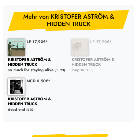
Mehr von KRISTOFER ASTRÖM &
HIDDEN TRUCK
LP 17,90€*
LP 17,90€*
KRISTOFER ASTRÖM &
KRISTOFER ASTRÖM &
HIDDEN TRUCK
HIDDEN TRUCK
so much for staying alive
loupita
(EU 23)
(S 15)
MCD 6,50€*
KRISTOFER ASTRÖM &
HIDDEN TRUCK
dead end
(S 03)