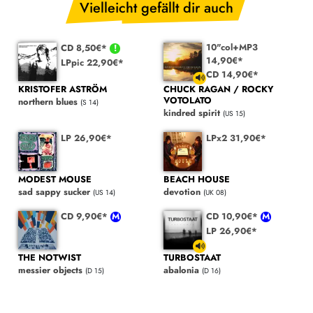
Vielleicht gefällt dir auch
10"col+MP3
CD 8,50€*
14,90€*
LPpic 22,90€*
CD 14,90€*
KRISTOFER ASTRÖM
CHUCK RAGAN / ROCKY
VOTOLATO
northern blues
(S 14)
kindred spirit
(US 15)
LP 26,90€*
LPx2 31,90€*
MODEST MOUSE
BEACH HOUSE
sad sappy sucker
devotion
(US 14)
(UK 08)
CD 9,90€*
CD 10,90€*
LP 26,90€*
THE NOTWIST
TURBOSTAAT
messier objects
abalonia
(D 15)
(D 16)