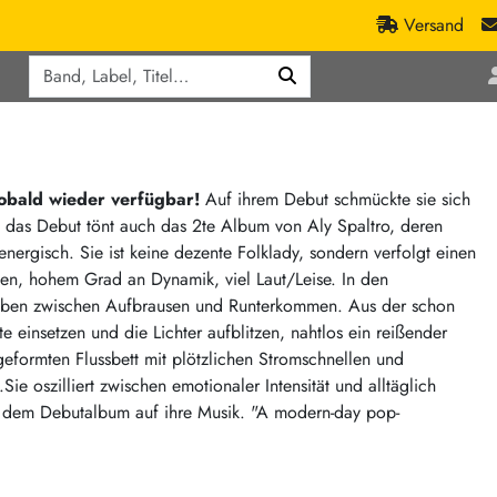
Versand
Q
ic
Aktionen
lassik
Staatsakt-Aktion
ract / Ambient
Crazysane Günstiger
sobald wieder verfügbar!
Auf ihrem Debut schmückte sie sich
 das Debut tönt auch das 2te Album von Aly Spaltro, deren
tronic Goods
Fuzzorama günstiger
 energisch. Sie ist keine dezente Folklady, sondern verfolgt einen
Tapete Records günstiger
/Ska
en, hohem Grad an Dynamik, viel Laut/Leise. In den
/ Exotica / Jazz
Sunny Sunny Bastards Summer 26
 Leben zwischen Aufbrausen und Runterkommen. Aus der schon
e einsetzen und die Lichter aufblitzen, nahtlos ein reißender
Warner Rockerwochen
eformten Flussbett mit plötzlichen Stromschnellen und
op
Universal Vinyl Günstig
ie oszilliert zwischen emotionaler Intensität und alltäglich
ae / Dub
International Anthem Sommer 2026
f dem Debutalbum auf ihre Musik. "A modern-day pop-
BMG Aktion
Music on Vinyl-Aktion