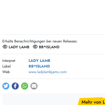
Post-Rock / Folk
LP Hüllen, Zubehör
Rock / Pop
Bücher, Fanzines etc.
Erhalte Benachrichtigungen bei neuen Releases:
LADY LAMB
BB*ISLAND
Interpret
LADY LAMB
Label
BB*ISLAND
Web
www.ladylambjams.com
Mehr von 