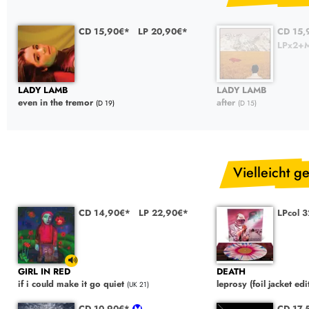
CD 15,90€*
LP 20,90€*
CD 15,
LPx2+M
LADY LAMB
LADY LAMB
even in the tremor
after
(D 19)
(D 15)
Vielleicht ge
CD 14,90€*
LP 22,90€*
LPcol 
GIRL IN RED
DEATH
if i could make it go quiet
leprosy (foil jacket edi
(UK 21)
CD 10,90€*
CD 17,