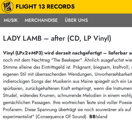
FLIGHT 13 RECORDS
MUSIK
MERCHANDISE
ÜBER UNS
Musik
Punk / HC
Electron
LADY LAMB – after (CD, LP Vinyl)
Alle Neuheiten
Hardcore
Neok
Pre-Order
Emo
Abst
Vinyl (LPx2+MP3) wird derzeit nachgefertigt – lieferbar 
noch mit dem Nachtrag "The Beekeper". Ähnlich ausgefuchst wie
Highlights
Postpunk / New Wave
Elec
Stimme alleine das Eintrittsgeld ist. Prägnant, biegsam, kraftvoll,
Exklusiv & Limitiert
Punkrock
Reggae
eigenen Stil mit überraschenden Wendungen, Unvorhersehbarkeit
Soul 
Neu auf Lager
60s / Garage
indierockigen Songs der Musikerin aus Maine spiegelt sich ein
spürbaren, zurückgehaltenen Kraft entspringt, wenn die Instrument
Beat / Surf
Ska
Sonderangebote
Strudel, wütendes Knurren, schnurrende Melodien in einem wohlg
60s / Garage / R´n´R
Hiph
Midprice
gemächlichen Passagen. Ihre wortreichen Texte sind voller Poesie.S
Regg
Gitarre
Mehr…
Profanem. Diese Spannung überträgt sie noch souveräner als au
Indierock / Psychedelic
experimentalist" (Consequence Of Sound).
deutschsprachig
BB
Island
Vintage-Rock / Metal
Soundtracks