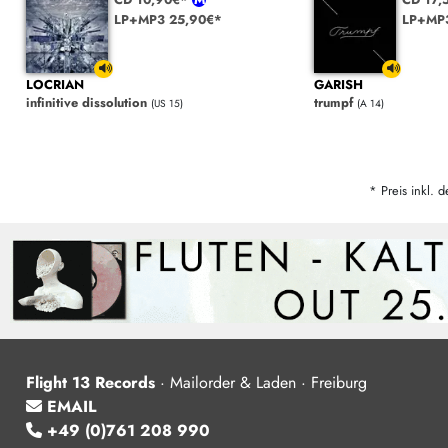
LP+MP3 25,90€*
LP+MP
LOCRIAN
GARISH
infinitive dissolution
trumpf
(US 15)
(A 14)
* Preis inkl. d
Flight 13 Records
·
Mailorder & Laden · Freiburg
EMAIL
+49 (0)761 208 990