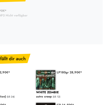
90€*
P3 Nicht verfügbar
fällt dir auch
32,90€*
LP180gr 28,90€*
WHITE ZOMBIE
tion)
astro creep
(US 24)
(US 12)
50€*
CD 16,50€*