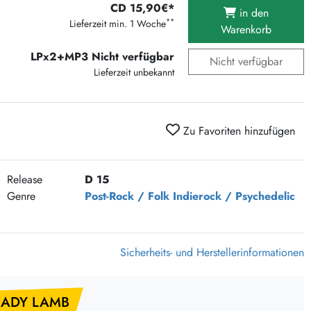
CD 15,90€*
375 Aktion Vinyl Q3 2026
in den
**
Lieferzeit min. 1 Woche
Warenkorb
Clouds Hill & Broken Silence-Sommer-Aktion
RSD 2026
LPx2+MP3 Nicht verfügbar
Nicht verfügbar
Lieferzeit unbekannt
FLIGHT 13 REC. SALE
Epitaph Vinyl Günstiger
Unter Schafen-Vinyl günstig
Zu Favoriten hinzufügen
Release
D 15
Genre
Post-Rock / Folk
Indierock / Psychedelic
Sicherheits- und Herstellerinformationen
LADY LAMB