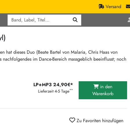
Versand
Q
ic
Aktionen
l)
lassik
Staatsakt-Aktion
ract / Ambient
Crazysane Günstiger
nen hat dieses Duo (Beate Bartel von Malaria, Chris Haas von
 nachfolgendes im Dance-Bereich massgeblich beeinflusst; noch
tronic Goods
Fuzzorama günstiger
Tapete Records günstiger
/Ska
/ Exotica / Jazz
Sunny Sunny Bastards Summer 26
LP+MP3 24,90€*
in den
Warner Rockerwochen
**
Lieferzeit 4-5 Tage
Warenkorb
op
Universal Vinyl Günstig
ae / Dub
International Anthem Sommer 2026
BMG Aktion
Zu Favoriten hinzufügen
Music on Vinyl-Aktion