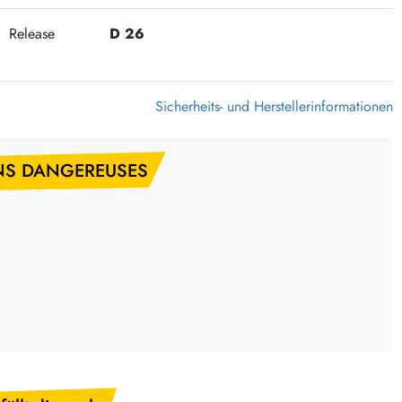
375 Aktion Vinyl Q3 2026
Release
D 26
Clouds Hill & Broken Silence-Sommer-Aktion
RSD 2026
FLIGHT 13 REC. SALE
Sicherheits- und Herstellerinformationen
Epitaph Vinyl Günstiger
Unter Schafen-Vinyl günstig
ONS DANGEREUSES