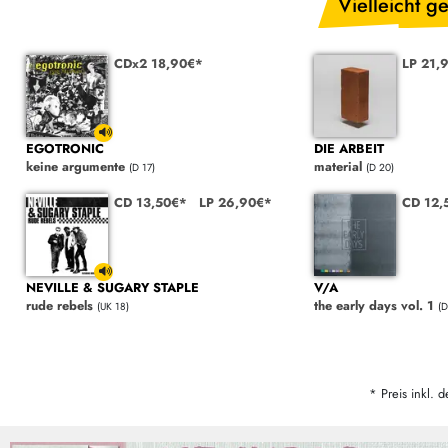
Vielleicht ge
CDx2 18,90€*
LP 21,
EGOTRONIC
DIE ARBEIT
keine argumente
material
(D 17)
(D 20)
CD 13,50€*
LP 26,90€*
CD 12
NEVILLE & SUGARY STAPLE
V/A
rude rebels
the early days vol. 1
(UK 18)
(D
* Preis inkl. d