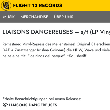
FLIGHT 13 RECORDS
MUSIK
MERCHANDISE
ÜBER UNS
Musik
Punk / HC
Electron
LIAISONS DANGEREUSES – s/t (LP Viny
Alle Neuheiten
Hardcore
Neok
Pre-Order
Emo
Abst
Remastered Vinyl-Repress des Meilensteines! Original 81 erschie
DAF + Zusatzsänger Krishna Goineau) die NDW, Wave und vieles
Highlights
Postpunk / New Wave
Elec
heute eine Hit: "los ninos del parque". *Soulsheriff
Exklusiv & Limitiert
Punkrock
Reggae
Soul 
Neu auf Lager
60s / Garage
Beat / Surf
Ska
Sonderangebote
60s / Garage / R´n´R
Hiph
Midprice
Regg
Gitarre
Mehr…
Indierock / Psychedelic
deutschsprachig
Erhalte Benachrichtigungen bei neuen Releases:
Vintage-Rock / Metal
Soundtracks
LIAISONS DANGEREUSES