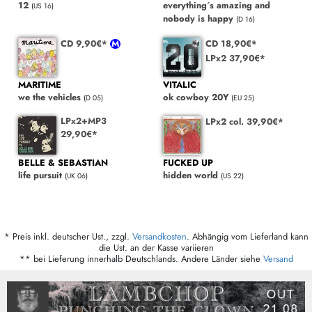
12
everything´s amazing and
(US 16)
nobody is happy
(D 16)
CD 9,90€*
CD 18,90€*
LPx2 37,90€*
MARITIME
VITALIC
we the vehicles
ok cowboy 20Y
(D 05)
(EU 25)
LPx2+MP3
LPx2 col. 39,90€*
29,90€*
BELLE & SEBASTIAN
FUCKED UP
life pursuit
hidden world
(UK 06)
(US 22)
* Preis inkl. deutscher Ust., zzgl.
Versandkosten
. Abhängig vom Lieferland kann
die Ust. an der Kasse variieren
** bei Lieferung innerhalb Deutschlands. Andere Länder siehe
Versand