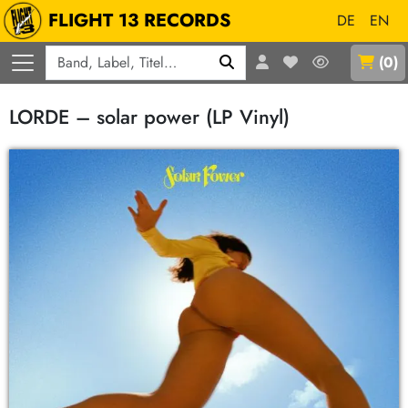
FLIGHT 13 RECORDS
DE
EN
Q
(
0
)
LORDE – solar power (LP Vinyl)