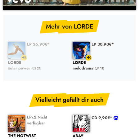
YouTube Video: LORDE – solar power (LP Vinyl)
Mehr von LORDE
LP 26,90€*
LP 30,90€*
LORDE
LORDE
solar power
melodrama
(US 21)
(UK 17)
Vielleicht gefällt dir auch
LPx2 Nicht
CD 9,90€*
verfügbar
THE NOTWIST
ABAY