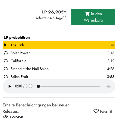
LP 26,90€*
in den
**
Lieferzeit 4-5 Tage
Warenkorb
LP probehören
The Path
3:41
Solar Power
3:13
California
3:12
Stoned at the Nail Salon
4:26
Fallen Fruit
3:58
Secrets from a Girl (Who's Seen it All)
3:39
The Man with the Axe
4:16
Dominoes
2:03
Erhalte Benachrichtigungen bei neuen
Big Star
2:47
Releases:
Favorit
Leader of a New Regime
1:33
LORDE