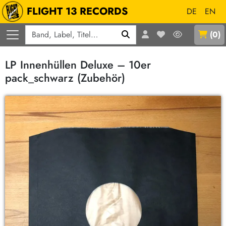
FLIGHT 13 RECORDS
DE
EN
Q
(
0
)
LP Innenhüllen Deluxe – 10er
pack_schwarz (Zubehör)