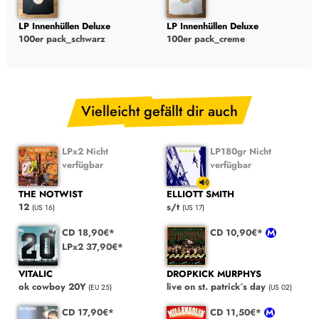
LP Innenhüllen Deluxe
LP Innenhüllen Deluxe
100er pack_schwarz
100er pack_creme
Vielleicht gefällt dir auch
LPx2 Nicht
LP180gr Nicht
verfügbar
verfügbar
THE NOTWIST
ELLIOTT SMITH
12
s/t
(US 16)
(US 17)
CD 18,90€*
CD 10,90€*
LPx2 37,90€*
VITALIC
DROPKICK MURPHYS
ok cowboy 20Y
live on st. patrick´s day
(EU 25)
(US 02)
CD 17,90€*
CD 11,50€*