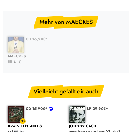
Mehr von MAECKES
CD 16,90€*
MAECKES
tilt
(D 16)
Vielleicht gefällt dir auch
CD 15,90€*
LP 29,90€*
BRAIN TENTACLES
JOHNNY CASH
s/t
american recordings VI: ain´t
(US 16)