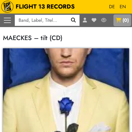
FLIGHT 13 RECORDS
DE
EN
Q
(
0
)
MAECKES – tilt (CD)