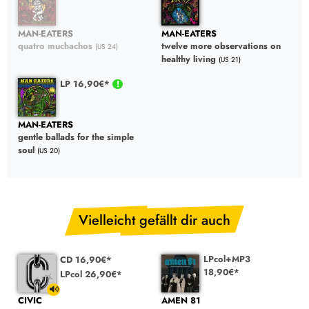
MAN-EATERS
MAN-EATERS
quatro muchachos
twelve more observations on
(US 24)
healthy living
(US 21)
LP 16,90€*
MAN-EATERS
gentle ballads for the simple
soul
(US 20)
Vielleicht gefällt dir auch
LPcol+MP3
CD 16,90€*
18,90€*
LPcol 26,90€*
CIVIC
AMEN 81