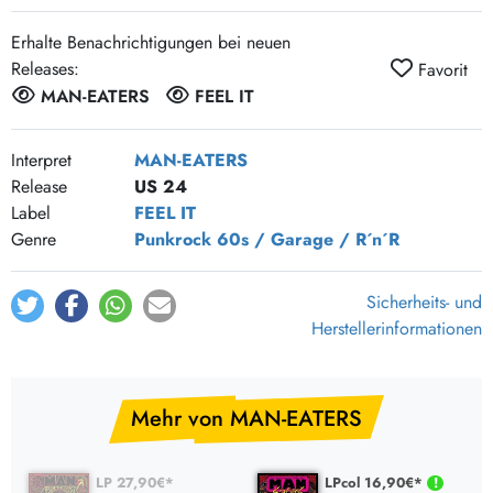
Erhalte Benachrichtigungen bei neuen
Releases:
Favorit
MAN-EATERS
FEEL IT
Interpret
MAN-EATERS
Release
US 24
Label
FEEL IT
Genre
Punkrock
60s / Garage / R´n´R
Sicherheits- und
Herstellerinformationen
Mehr von MAN-EATERS
LP 27,90€*
LPcol 16,90€*