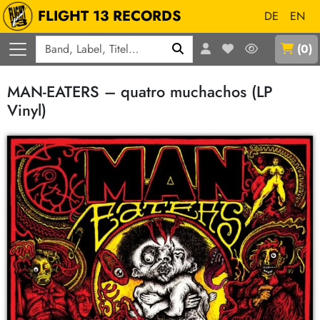
FLIGHT 13 RECORDS
DE
EN
Q
(
0
)
MAN-EATERS – quatro muchachos (LP
Vinyl)