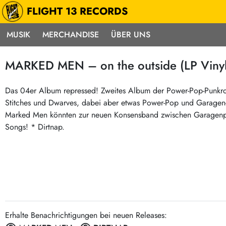
FLIGHT 13 RECORDS
MUSIK
MERCHANDISE
ÜBER UNS
Musik
Punk / HC
Electron
MARKED MEN – on the outside (LP Vinyl
Alle Neuheiten
Hardcore
Neok
Pre-Order
Emo
Abst
Das 04er Album repressed! Zweites Album der Power-Pop-Punkroc
Stitches und Dwarves, dabei aber etwas Power-Pop und Garagen-or
Highlights
Postpunk / New Wave
Elec
Marked Men könnten zur neuen Konsensband zwischen Garagenpun
Exklusiv & Limitiert
Punkrock
Reggae
Songs! * Dirtnap.
Soul 
Neu auf Lager
60s / Garage
Beat / Surf
Ska
Sonderangebote
60s / Garage / R´n´R
Hiph
Midprice
Regg
Gitarre
Mehr…
Indierock / Psychedelic
deutschsprachig
Vintage-Rock / Metal
Erhalte Benachrichtigungen bei neuen Releases:
Soundtracks