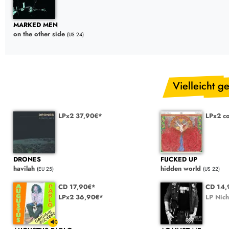
MARKED MEN
on the other side
(US 24)
Vielleicht ge
LPx2 37,90€*
LPx2 c
DRONES
FUCKED UP
havilah
hidden world
(EU 25)
(US 22)
CD 17,90€*
CD 14
LPx2 36,90€*
LP Nich