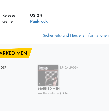
375 Aktion Vinyl Q3 2026
Clouds Hill & Broken Silence-Sommer-Aktion
Release
US 24
RSD 2026
Genre
Punkrock
FLIGHT 13 REC. SALE
Sicherheits- und Herstellerinformationen
Epitaph Vinyl Günstiger
Unter Schafen-Vinyl günstig
MARKED MEN
90€*
LP 24,90€*
MARKED MEN
on the outside
(US 24)