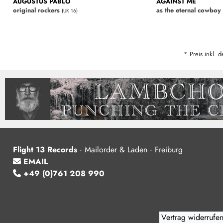
AUGUSTUS PABLO
AGAINST ME
original rockers
as the eternal cowboy
(UK 16)
* Preis inkl. d
Flight 13 Records
·
Mailorder & Laden · Freiburg
EMAIL
+49 (0)761 208 990
Vertrag widerrufe