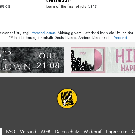
CHIXDIGGIT!
born of the first of july
(US 03)
(US 13)
eutscher Ust., zzgl.
Versandkosten
. Abhängig vom Lieferland kann die Ust. an der 
** bei Lieferung innerhalb Deutschlands. Andere Länder siehe
Versand
n
·
FAQ
·
Versand
·
AGB
·
Datenschutz
·
Widerruf
·
Impressum
·
C