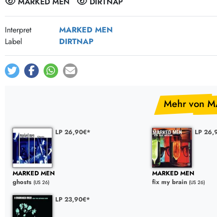
MARKED MEN
DIRTNAP
Post-Rock / Folk
LP Hüllen, Zubehör
Rock / Pop
Bücher, Fanzines etc.
Interpret
MARKED MEN
Label
DIRTNAP
Mehr von 
LP 26,90€*
LP 26,
MARKED MEN
MARKED MEN
ghosts
fix my brain
(US 26)
(US 26)
LP 23,90€*