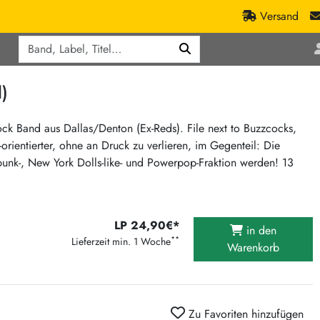
Versand
Q
ic
Aktionen
)
lassik
Staatsakt-Aktion
ract / Ambient
Crazysane Günstiger
k Band aus Dallas/Denton (Ex-Reds). File next to Buzzcocks,
ientierter, ohne an Druck zu verlieren, im Gegenteil: Die
tronic Goods
Fuzzorama günstiger
k-, New York Dolls-like- und Powerpop-Fraktion werden! 13
Tapete Records günstiger
/Ska
/ Exotica / Jazz
Sunny Sunny Bastards Summer 26
Warner Rockerwochen
LP 24,90€*
in den
op
Universal Vinyl Günstig
**
Lieferzeit min. 1 Woche
Warenkorb
ae / Dub
International Anthem Sommer 2026
BMG Aktion
Music on Vinyl-Aktion
Zu Favoriten hinzufügen