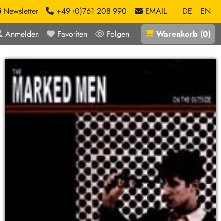
Newsletter
+49 (0)761 208 990
EMAIL
DE
EN
Anmelden
Favoriten
Folgen
Warenkorb
(
0
)