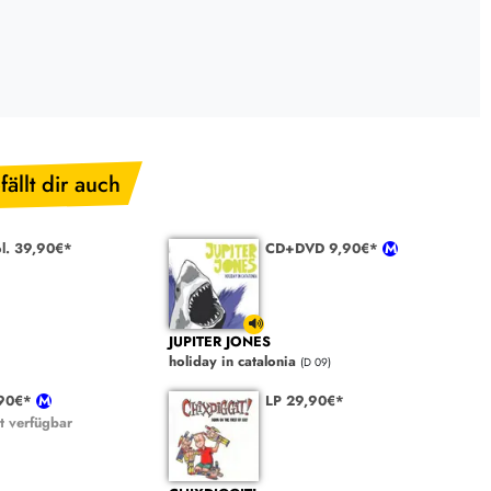
fällt dir auch
ol. 39,90€*
CD+DVD 9,90€*
JUPITER JONES
holiday in catalonia
(D 09)
,90€*
LP 29,90€*
t verfügbar