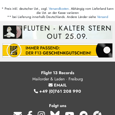
* Preis inkl. deutscher Ust., zzgl.
Versandkosten
. Abhängig vom Lieferland kann
die Ust. an der Kasse variieren
** bei Lieferung innerhalb Deutschlands. Andere Länder siehe
Versand
Flight 13 Records
Mailorder & Laden · Freiburg
EMAIL
+49 (0)761 208 990
Folgt uns