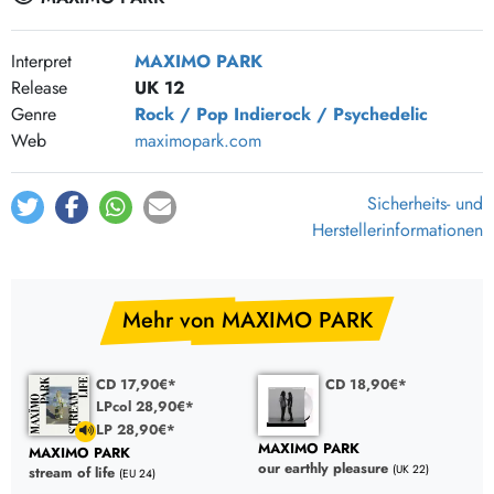
Interpret
MAXIMO PARK
Release
UK 12
Genre
Rock / Pop
Indierock / Psychedelic
Web
maximopark.com
Sicherheits- und
Herstellerinformationen
Mehr von MAXIMO PARK
CD 17,90€*
CD 18,90€*
LPcol 28,90€*
LP 28,90€*
MAXIMO PARK
MAXIMO PARK
our earthly pleasure
(UK 22)
stream of life
(EU 24)