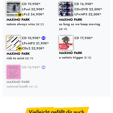
CD 19,90€*
CD 16,90€*
LPcol 32,90€*
CD+DVD 22,50€*
LPx2 34,90€*
LP+MP3 22,50€*
MAXIMO PARK
MAXIMO PARK
nature always wins
as long as we keep moving
(UK 21)
(UK 19)
CD 10,90€*
CD 17,90€*
LP+MP3 21,90€*
CDx2 22,90€*
MAXIMO PARK
MAXIMO PARK
a certain trigger
(D 15)
risk to exist
(US 17)
CD 10,90€*
MAXIMO PARK
national health
(UK 12)
Vielleicht gefällt dir auch