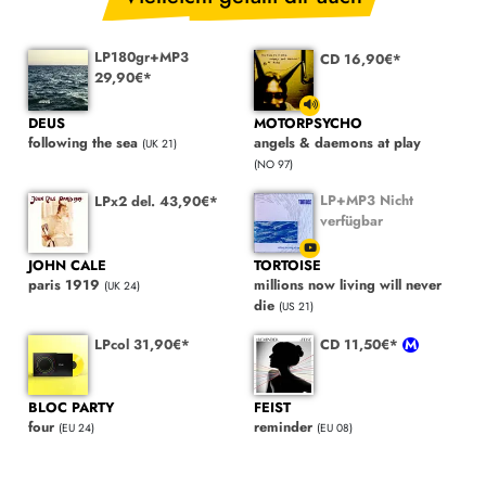
LP180gr+MP3
CD 16,90€*
29,90€*
DEUS
MOTORPSYCHO
following the sea
angels & daemons at play
(UK 21)
(NO 97)
LP+MP3 Nicht
LPx2 del. 43,90€*
verfügbar
JOHN CALE
TORTOISE
paris 1919
millions now living will never
(UK 24)
die
(US 21)
LPcol 31,90€*
CD 11,50€*
BLOC PARTY
FEIST
four
reminder
(EU 24)
(EU 08)