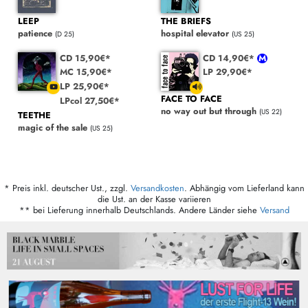
LEEP
THE BRIEFS
patience
hospital elevator
(D 25)
(US 25)
CD 15,90€*
CD 14,90€*
MC 15,90€*
LP 29,90€*
LP 25,90€*
FACE TO FACE
LPcol 27,50€*
no way out but through
(US 22)
TEETHE
magic of the sale
(US 25)
* Preis inkl. deutscher Ust., zzgl.
Versandkosten
. Abhängig vom Lieferland kann
die Ust. an der Kasse variieren
** bei Lieferung innerhalb Deutschlands. Andere Länder siehe
Versand