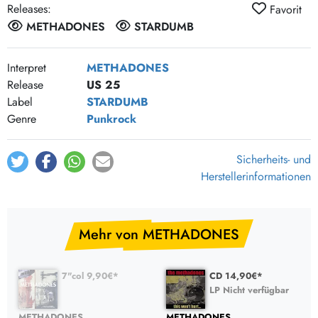
Releases:
Favorit
METHADONES
STARDUMB
Interpret
METHADONES
Release
US 25
Label
STARDUMB
Genre
Punkrock
Sicherheits- und
Herstellerinformationen
Mehr von METHADONES
7"col 9,90€*
CD 14,90€*
LP Nicht verfügbar
METHADONES
METHADONES