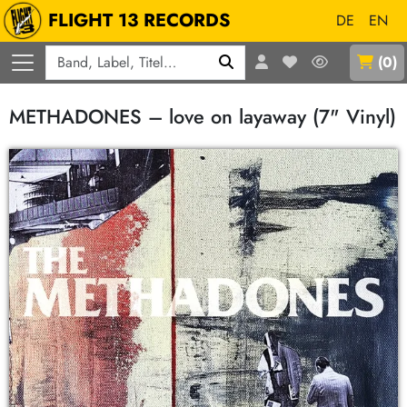
FLIGHT 13 RECORDS
DE
EN
Q
(
0
)
METHADONES – love on layaway (7" Vinyl)