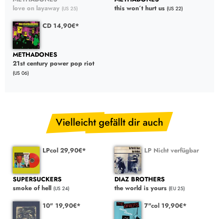
love on layaway
this won´t hurt us
(US 25)
(US 22)
CD 14,90€*
METHADONES
21st century power pop riot
(US 06)
Vielleicht gefällt dir auch
LPcol 29,90€*
LP Nicht verfügbar
SUPERSUCKERS
DIAZ BROTHERS
smoke of hell
the world is yours
(US 24)
(EU 25)
10" 19,90€*
7"col 19,90€*