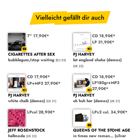
Vielleicht gefällt dir auch
7" 17,90€*
CD 18,90€*
LP 31,90€*
CIGARETTES AFTER SEX
PJ HARVEY
bubblegum/stop waiting
let england shake (demos)
(EU 23)
(UK 22)
CD 17,90€*
CD 18,90€*
LP180gr+MP3
LP+MP3 27,90€*
27,90€*
PJ HARVEY
PJ HARVEY
white chalk (demos)
uh huh her (demos)
(US 21)
(UK 21)
LPcol 28,90€*
LPx2 col. 34,90€*
JEFF ROSENSTOCK
QUEENS OF THE STONE AGE
hellmode
in times new roman... (silver
(US 23)