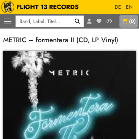
FLIGHT 13 RECORDS
DE
EN
Q
(
0
)
METRIC – formentera II (CD, LP Vinyl)