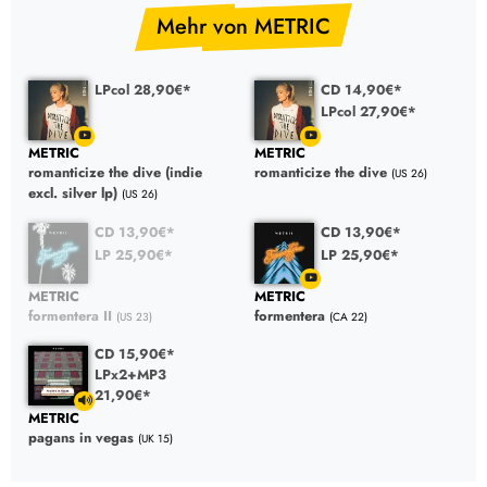
Mehr von METRIC
LPcol 28,90€*
CD 14,90€*
LPcol 27,90€*
METRIC
METRIC
romanticize the dive (indie
romanticize the dive
(US 26)
excl. silver lp)
(US 26)
CD 13,90€*
CD 13,90€*
LP 25,90€*
LP 25,90€*
METRIC
METRIC
formentera II
formentera
(US 23)
(CA 22)
CD 15,90€*
LPx2+MP3
21,90€*
METRIC
pagans in vegas
(UK 15)