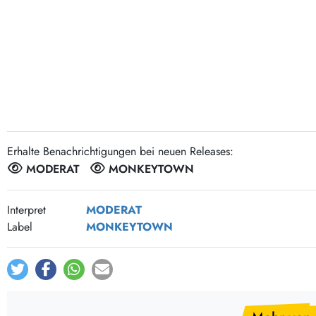
Post-Rock / Folk
LP Hüllen, Zubehör
Rock / Pop
Bücher, Fanzines etc.
Erhalte Benachrichtigungen bei neuen Releases:
MODERAT
MONKEYTOWN
Interpret
MODERAT
Label
MONKEYTOWN