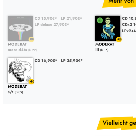
Mehr von
CD 15,90€*
LP 21,90€*
CD 10
LP deluxe 27,90€*
CDx2 
LPx2+M
MODERAT
MODERAT
more d4ta
III
(D 22)
(D 16)
CD 16,90€*
LP 25,90€*
MODERAT
s/t
(D 09)
Vielleicht ge