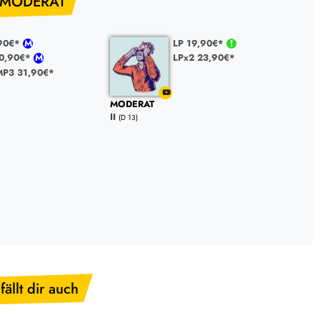
 MODERAT
,90€*
LP 19,90€*
10,90€*
LPx2 23,90€*
P3 31,90€*
MODERAT
II
(D 13)
fällt dir auch