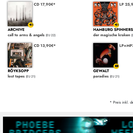
CD 17,90€*
LP 25,
ARCHIVE
HAMBURG SPINNERS
call to arms & angels
der magische kraken
(EU 22)
(
CD 13,90€*
LP+MP
RÖYKSOPP
GEWALT
lost tapes
paradies
(EU 21)
(EU 21)
* Preis inkl. d