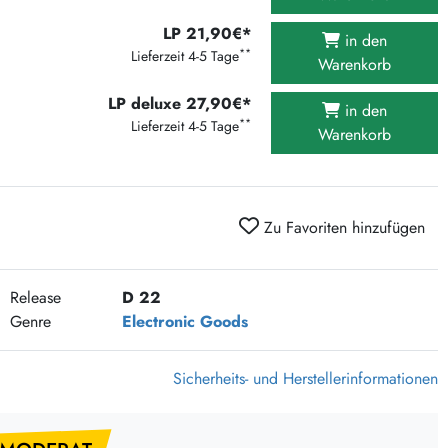
375 Aktion Vinyl Q3 2026
LP 21,90€*
in den
Clouds Hill & Broken Silence-Sommer-Aktion
**
Lieferzeit 4-5 Tage
Warenkorb
RSD 2026
LP deluxe 27,90€*
in den
FLIGHT 13 REC. SALE
**
Lieferzeit 4-5 Tage
Warenkorb
Epitaph Vinyl Günstiger
Unter Schafen-Vinyl günstig
Zu Favoriten hinzufügen
Release
D 22
Genre
Electronic Goods
Sicherheits- und Herstellerinformationen