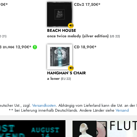
90€*
CDx2 17,50€*
BEACH HOUSE
once twice melody (silver edition)
D 21)
(US 22)
3
12,90€*
CD 18,90€*
21,90€
HANGMAN´S CHAIR
a loner
(EU 22)
eutscher Ust., zzgl.
Versandkosten
. Abhängig vom Lieferland kann die Ust. an der 
** bei Lieferung innerhalb Deutschlands. Andere Länder siehe
Versand