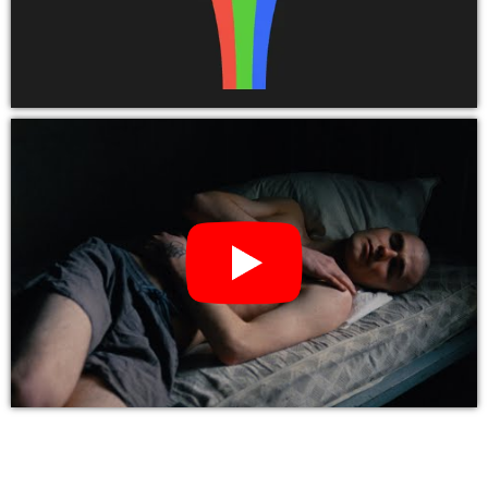
YouTube Video: MODERAT – more d4ta (CD, LP Vinyl)