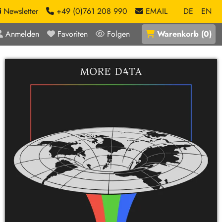
Newsletter
+49 (0)761 208 990
EMAIL
DE
EN
Anmelden
Favoriten
Folgen
Warenkorb
(
0
)