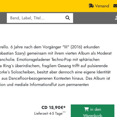
Versand
Q
ic
Aktionen
lassik
Staatsakt-Aktion
ract / Ambient
Crazysane Günstiger
orello. 6 Jahre nach dem Vorgänger "III" (2016) erkunden
ebastian Szary) gemeinsam mit ihrem vierten Album als Moderat
tronic Goods
Fuzzorama günstiger
lancholie. Emotionsgeladener Techno-Pop mit sphärischen
Tapete Records günstiger
/Ska
Ring´s überirdischem, fragilem Gesang trifft auf pulsierende
/ Exotica / Jazz
Sunny Sunny Bastards Summer 26
ke´s Soloscheiben, besitzt aber dennoch eine eigene Identität
g aus Dancefloor-bezogenenen Kontexten hinaus. Das Album ist
Warner Rockerwochen
lation und mediale Informationsflut zum permanenten
op
Universal Vinyl Günstig
ae / Dub
International Anthem Sommer 2026
BMG Aktion
CD 15,90€*
in den
Music on Vinyl-Aktion
**
Lieferzeit 4-5 Tage
Warenkorb