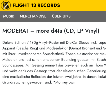
FLIGHT 13 RECORDS
MUSIK
MERCHANDISE
ÜBER UNS
Musik
Punk / HC
Electron
MODERAT – more d4ta (CD, LP Vinyl)
Alle Neuheiten
Hardcore
Neok
Pre-Order
Emo
Abst
Deluxe Edition / 180g-Vinyl+Poster mit Die-Cut Sleeve incl. Lep
Apparat (Sascha Ring) und Modeselektor (Gernot Bronsert und S
Highlights
Postpunk / New Wave
Elec
mit ihrer unverkennbaren Soundästhetik Zonen elektronischer Me
Exklusiv & Limitiert
Punkrock
Reggae
Melodien und fast schon erhabenem Bouncing gepaart mit Sascha 
Soul 
Neu auf Lager
60s / Garage
Soundscapes. Mit Gesang erinnert das bisweilen auch an Thom Yor
und weist dank des Gesangs trotz der elektronischen Generierun
Beat / Surf
Ska
Sonderangebote
eine musikalische Reflexion der letzten zwei Jahre, in denen Iso
60s / Garage / R´n´R
Hiph
Midprice
Grundrauschen geworden sind. *Monkeytown
Regg
Gitarre
Mehr…
Indierock / Psychedelic
deutschsprachig
Vintage-Rock / Metal
Soundtracks