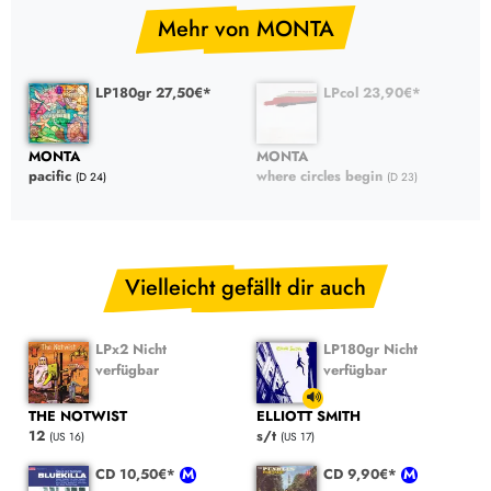
Mehr von MONTA
LP180gr 27,50€*
LPcol 23,90€*
MONTA
MONTA
pacific
where circles begin
(D 24)
(D 23)
Vielleicht gefällt dir auch
LPx2 Nicht
LP180gr Nicht
verfügbar
verfügbar
THE NOTWIST
ELLIOTT SMITH
12
s/t
(US 16)
(US 17)
CD 10,50€*
CD 9,90€*