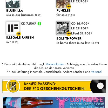
LP 27,90€*
BLUEKILLA
PUNKLES
ska is our business
for sale
(D 99)
(D 25)
CD 7,50€*
CD 16,90€*
LP 29,90€*
LPcol 31,90€*
ILLEGALE FARBEN
BOLT THROWER
s/t
(D 16)
in battle there is no law
(UK 26)
* Preis inkl. deutscher Ust., zzgl.
Versandkosten
. Abhängig vom Lieferland kann
die Ust. an der Kasse variieren
** bei Lieferung innerhalb Deutschlands. Andere Länder siehe
Versand