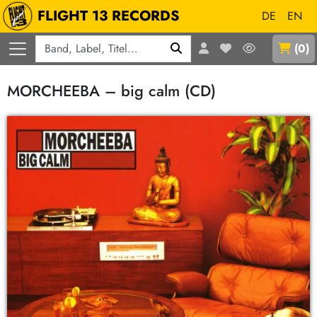
FLIGHT 13 RECORDS
DE
EN
Q
(
0
)
MORCHEEBA – big calm (CD)