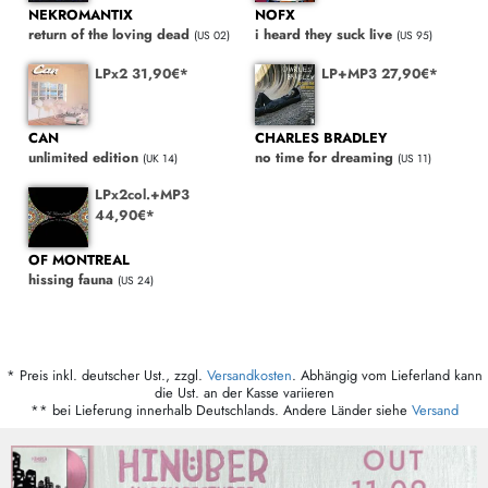
NEKROMANTIX
NOFX
return of the loving dead
i heard they suck live
(US 02)
(US 95)
LPx2 31,90€*
LP+MP3 27,90€*
CAN
CHARLES BRADLEY
unlimited edition
no time for dreaming
(UK 14)
(US 11)
LPx2col.+MP3
44,90€*
OF MONTREAL
hissing fauna
(US 24)
* Preis inkl. deutscher Ust., zzgl.
Versandkosten
. Abhängig vom Lieferland kann
die Ust. an der Kasse variieren
** bei Lieferung innerhalb Deutschlands. Andere Länder siehe
Versand