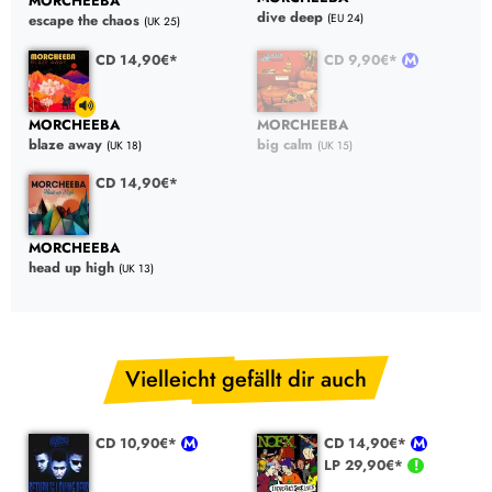
MORCHEEBA
dive deep
(EU 24)
escape the chaos
(UK 25)
CD 14,90€*
CD 9,90€*
MORCHEEBA
MORCHEEBA
blaze away
big calm
(UK 18)
(UK 15)
CD 14,90€*
MORCHEEBA
head up high
(UK 13)
Vielleicht gefällt dir auch
CD 10,90€*
CD 14,90€*
LP 29,90€*