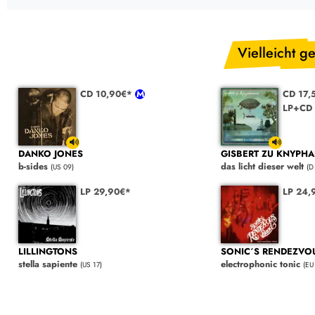
Vielleicht ge
CD 10,90€*
CD 17,
LP+CD 
DANKO JONES
GISBERT ZU KNYPH
b-sides
das licht dieser welt
(US 09)
(D
LP 29,90€*
LP 24,
LILLINGTONS
SONIC´S RENDEZVO
stella sapiente
electrophonic tonic
(US 17)
(EU