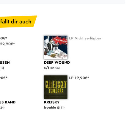
fällt dir auch
50€*
LP Nicht verfügbar
22,90€*
AUSEN
DEEP WOUND
s/t
 17)
(UK 06)
90€*
LP 19,90€*
US BAND
KREISKY
trouble
 24)
(D 11)