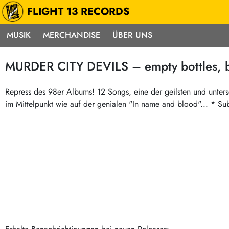
FLIGHT 13 RECORDS
MUSIK
MERCHANDISE
ÜBER UNS
Musik
Punk / HC
Electron
MURDER CITY DEVILS – empty bottles, br
Alle Neuheiten
Hardcore
Neok
Pre-Order
Emo
Abst
Repress des 98er Albums! 12 Songs, eine der geilsten und untersc
im Mittelpunkt wie auf der genialen "In name and blood"... * S
Highlights
Postpunk / New Wave
Elec
Exklusiv & Limitiert
Punkrock
Reggae
Soul 
Neu auf Lager
60s / Garage
Beat / Surf
Ska
Sonderangebote
60s / Garage / R´n´R
Hiph
Midprice
Regg
Gitarre
Mehr…
Indierock / Psychedelic
deutschsprachig
Vintage-Rock / Metal
Soundtracks