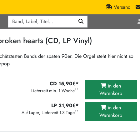
Versand
Q
ic
Aktionen
oken hearts (CD, LP Vinyl)
lassik
Staatsakt-Aktion
ract / Ambient
Crazysane Günstiger
hätztesten Bands der späten 90er. Die Orgel steht hier nicht so
ubpop.
tronic Goods
Fuzzorama günstiger
Tapete Records günstiger
/Ska
/ Exotica / Jazz
CD 15,90€*
Sunny Sunny Bastards Summer 26
in den
**
Lieferzeit min. 1 Woche
Warenkorb
Warner Rockerwochen
op
Universal Vinyl Günstig
LP 31,90€*
in den
**
Auf Lager, Lieferzeit 1-3 Tage
ae / Dub
International Anthem Sommer 2026
Warenkorb
BMG Aktion
Music on Vinyl-Aktion