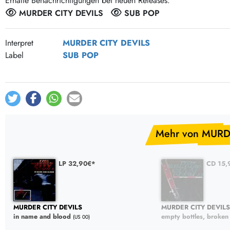
Erhalte Benachrichtigungen bei neuen Releases:
Post-Rock / Folk
LP Hüllen, Zubehör
MURDER CITY DEVILS
SUB POP
Rock / Pop
Bücher, Fanzines etc.
Interpret
MURDER CITY DEVILS
Label
SUB POP
Mehr von MURD
LP 32,90€*
CD 15,
MURDER CITY DEVILS
MURDER CITY DEVILS
in name and blood
empty bottles, broken
(US 00)