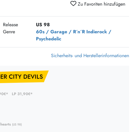
Zu Favoriten hinzufügen
375 Aktion Vinyl Q3 2026
Clouds Hill & Broken Silence-Sommer-Aktion
RSD 2026
Release
US 98
Genre
60s / Garage / R´n´R
Indierock /
FLIGHT 13 REC. SALE
Psychedelic
Epitaph Vinyl Günstiger
Unter Schafen-Vinyl günstig
Sicherheits- und Herstellerinformationen
ER CITY DEVILS
90€*
LP 31,90€*
 hearts
(US 98)