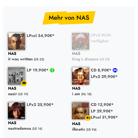
Mehr von NAS
LPx2 Nicht
LPcol 34,90€*
verfügbar
NAS
NAS
it was written
king´s disease
(US 23)
(US 20)
LP 19,90€*
CD 8,90€*
LPx2 29,90€*
NAS
NAS
nasir
i am
(US 19)
(NL 18)
LPx2 25,90€*
CD 12,90€*
LP 29,90€*
LPcol 31,90€*
NAS
NAS
nastradamus
(US 16)
illmatic
(US 94)