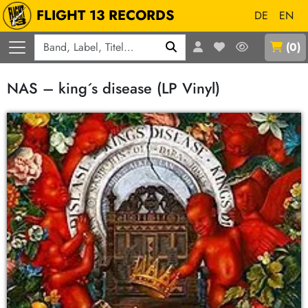
FLIGHT 13 RECORDS
DE
EN
Q
(
0
)
NAS – king´s disease (LP Vinyl)