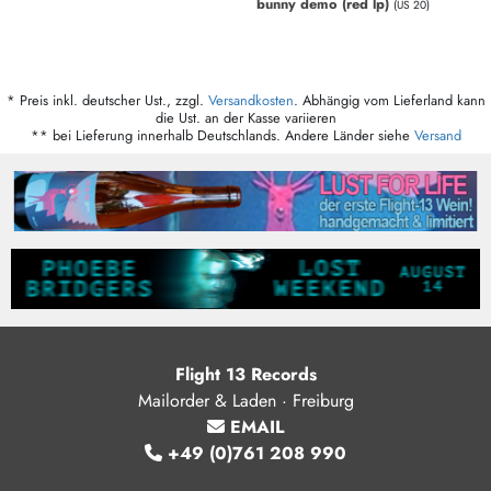
bunny demo (red lp)
(US 20)
* Preis inkl. deutscher Ust., zzgl.
Versandkosten
. Abhängig vom Lieferland kann
die Ust. an der Kasse variieren
** bei Lieferung innerhalb Deutschlands. Andere Länder siehe
Versand
Flight 13 Records
Mailorder & Laden · Freiburg
EMAIL
+49 (0)761 208 990