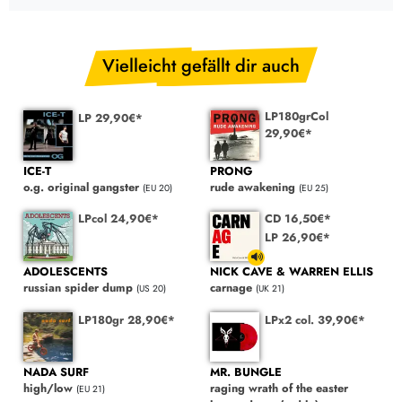
Vielleicht gefällt dir auch
LP180grCol
LP 29,90€*
29,90€*
ICE-T
PRONG
o.g. original gangster
rude awakening
(EU 20)
(EU 25)
LPcol 24,90€*
CD 16,50€*
LP 26,90€*
ADOLESCENTS
NICK CAVE & WARREN ELLIS
russian spider dump
carnage
(US 20)
(UK 21)
LP180gr 28,90€*
LPx2 col. 39,90€*
NADA SURF
MR. BUNGLE
high/low
raging wrath of the easter
(EU 21)