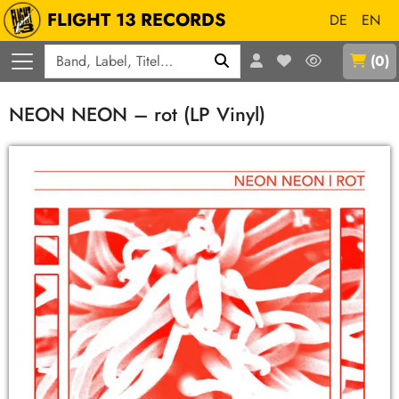
FLIGHT 13 RECORDS
DE
EN
Q
(
0
)
NEON NEON – rot (LP Vinyl)