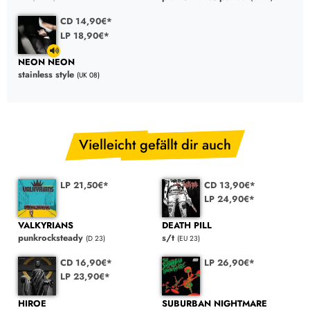
CD 14,90€*
LP 18,90€*
NEON NEON
stainless style
(UK 08)
Vielleicht gefällt dir auch
LP 21,50€*
CD 13,90€*
LP 24,90€*
VALKYRIANS
DEATH PILL
punkrocksteady
s/t
(D 23)
(EU 23)
CD 16,90€*
LP 26,90€*
LP 23,90€*
HIROE
SUBURBAN NIGHTMARE