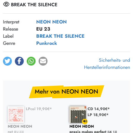
BREAK THE SILENCE
Interpret
NEON NEON
Release
EU 23
Label
BREAK THE SILENCE
Genre
Punkrock
Sicherheits- und
Herstellerinformationen
Mehr von NEON NEON
LPcol 19,90€*
CD 14,90€*
LP 18,90€*
NEON NEON
NEON NEON
rot
praxis makes perfect
(EU 23)
(UK 13)