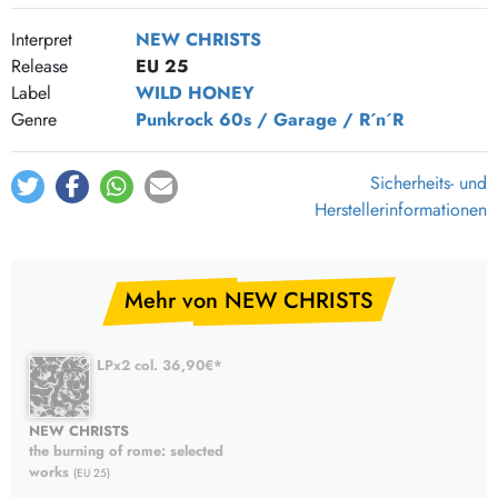
Interpret
NEW CHRISTS
Release
EU 25
Label
WILD HONEY
Genre
Punkrock
60s / Garage / R´n´R
Sicherheits- und
Herstellerinformationen
Mehr von NEW CHRISTS
LPx2 col. 36,90€*
NEW CHRISTS
the burning of rome: selected
works
(EU 25)