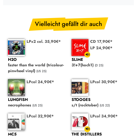
Vielleicht gefällt dir auch
LPx2 col. 35,90€*
CD 17,90€*
LP 24,90€*
H2O
SLIME
faster than the world (tricolour-
3!+7(hoch1)
(D 25)
pinwheel vinyl)
(US 25)
LPcol 24,90€*
LPcol 30,90€*
LUNGFISH
STOOGES
necrophones
s/t (rocktober)
(US 25)
(US 22)
LPcol 32,90€*
LPcol 34,90€*
MC5
THE DISTILLERS