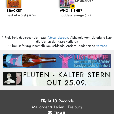
LP 25,90€*
BRACKET
WHO IS SHE?
best of würst
goddess energy
(US 20)
(US 23)
* Preis inkl. deutscher Ust., zzgl.
Versandkosten
. Abhängig vom Lieferland kann
die Ust. an der Kasse variieren
** bei Lieferung innerhalb Deutschlands. Andere Länder siehe
Versand
Flight 13 Records
Mailorder & Laden · Freiburg
EMAIL