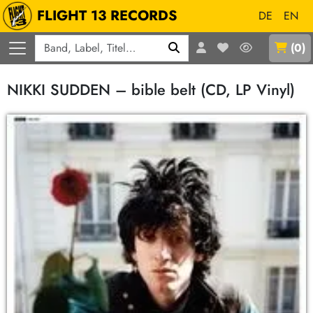
FLIGHT 13 RECORDS
DE
EN
Q
(
0
)
NIKKI SUDDEN – bible belt (CD, LP Vinyl)