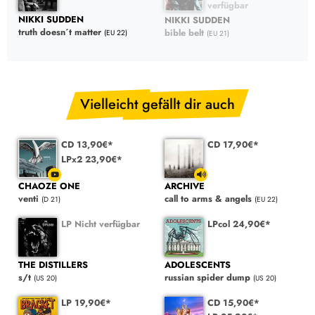
verfügbar
NIKKI SUDDEN
NIKKI SUDDEN
truth doesn´t matter
bible belt
(EU 22)
(EU 21)
Vielleicht gefällt dir auch
CD 13,90€*
CD 17,90€*
LPx2 23,90€*
CHAOZE ONE
ARCHIVE
venti
call to arms & angels
(D 21)
(EU 22)
LP Nicht verfügbar
LPcol 24,90€*
THE DISTILLERS
ADOLESCENTS
s/t
russian spider dump
(US 20)
(US 20)
LP 19,90€*
CD 15,90€*