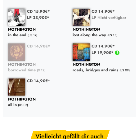
CD 15,90€*
CD 14,90€*
LP 23,90€*
LP Nicht verfügbar
NOTHINGTON
NOTHINGTON
in the end
lost along the way
(US 17)
(US 13)
CD 14,90€*
CD 14,90€*
LP 19,90€*
NOTHINGTON
NOTHINGTON
borrowed time
roads, bridges and ruins
(D 12)
(US 09)
CD 14,90€*
NOTHINGTON
all in
(US 07)
Vielleicht gefällt dir auch