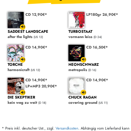
CD 12,90€*
LP180gr 26,90€*
SADDEST LANDSCAPE
TURBOSTAAT
after the lights
vormann leiss
(US 12)
(D 24)
CD 14,90€*
CD 16,50€*
TORCHE
NEONSCHWARZ
harmonicraft
metropolis
(US 12)
(D 16)
CD 14,90€*
CD 14,90€*
LP+MP3 20,90€*
DIE SKEPTIKER
CHUCK RAGAN
kein weg zu weit
covering ground
(D 18)
(US 11)
* Preis inkl. deutscher Ust., zzgl.
Versandkosten
. Abhängig vom Lieferland kann