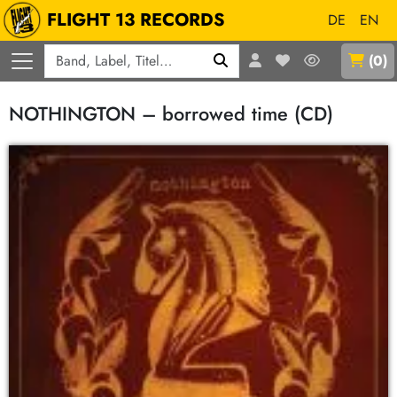
FLIGHT 13 RECORDS
DE
EN
Q
(
0
)
NOTHINGTON – borrowed time (CD)