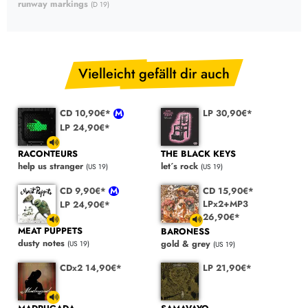
runway markings
(D 19)
Vielleicht gefällt dir auch
CD 10,90€*
LP 30,90€*
LP 24,90€*
RACONTEURS
THE BLACK KEYS
help us stranger
let´s rock
(US 19)
(US 19)
CD 9,90€*
CD 15,90€*
LPx2+MP3
LP 24,90€*
26,90€*
MEAT PUPPETS
BARONESS
dusty notes
gold & grey
(US 19)
(US 19)
CDx2 14,90€*
LP 21,90€*