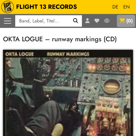
FLIGHT 13 RECORDS
DE
EN
Q
(
0
)
OKTA LOGUE – runway markings (CD)