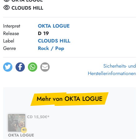
Signals and signs
1:59
CLOUDS HILL
Out of gas
4:15
Interpret
OKTA LOGUE
Release
D 19
Label
CLOUDS HILL
Genre
Rock / Pop
Sicherheits- und
Herstellerinformationen
Mehr von OKTA LOGUE
CD 15,50€*
OKTA LOGUE