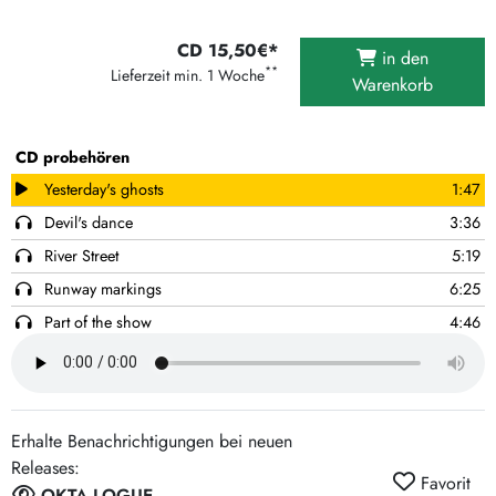
CD 15,50€*
in den
**
Lieferzeit min. 1 Woche
Warenkorb
CD probehören
Yesterday's ghosts
1:47
Devil's dance
3:36
River Street
5:19
Runway markings
6:25
Part of the show
4:46
In every stream home a heartache
3:46
Interlude
0:56
Chocolate and soda
9:26
Erhalte Benachrichtigungen bei neuen
The wheel
4:19
Releases:
Favorit
Julie
3:44
OKTA LOGUE