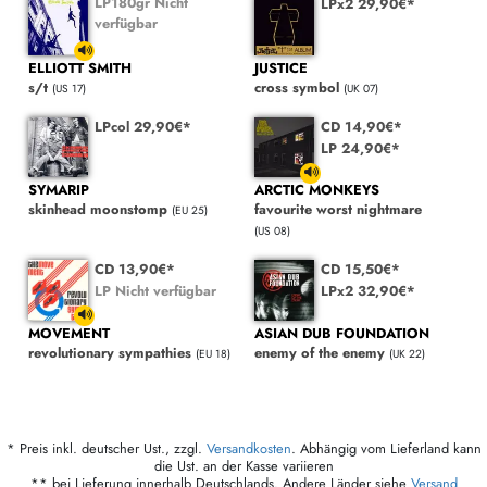
LP180gr Nicht
LPx2 29,90€*
verfügbar
ELLIOTT SMITH
JUSTICE
s/t
cross symbol
(US 17)
(UK 07)
LPcol 29,90€*
CD 14,90€*
LP 24,90€*
SYMARIP
ARCTIC MONKEYS
skinhead moonstomp
favourite worst nightmare
(EU 25)
(US 08)
CD 13,90€*
CD 15,50€*
LP Nicht verfügbar
LPx2 32,90€*
MOVEMENT
ASIAN DUB FOUNDATION
revolutionary sympathies
enemy of the enemy
(EU 18)
(UK 22)
* Preis inkl. deutscher Ust., zzgl.
Versandkosten
. Abhängig vom Lieferland kann
die Ust. an der Kasse variieren
** bei Lieferung innerhalb Deutschlands. Andere Länder siehe
Versand