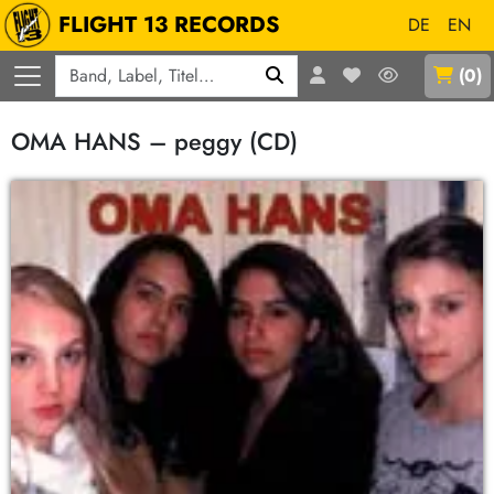
FLIGHT 13 RECORDS
DE
EN
Q
(
0
)
OMA HANS – peggy (CD)