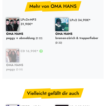
Mehr von OMA HANS
LPx2+MP3
LPx2 34,90€*
31,90€*
OMA HANS
OMA HANS
peggy + abmeldung
bremen-zürich & trapperfieber
(D 22)
(D 22)
CD 16,90€*
OMA HANS
peggy
(D 05)
Vielleicht gefällt dir auch